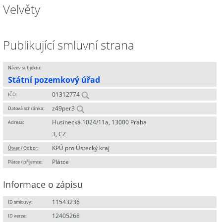
Velvěty
Publikující smluvní strana
Název subjektu:
Státní pozemkový úřad
01312774
IČO:
z49per3
Datová schránka:
Husinecká 1024/11a, 13000 Praha
Adresa:
3, CZ
KPÚ pro Ústecký kraj
Útvar / Odbor
:
Plátce
Plátce / příjemce:
Informace o zápisu
11543236
ID smlouvy:
12405268
ID verze: