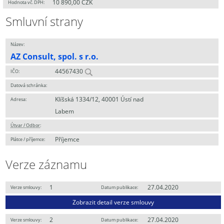
10 890,00 CZK
Hodnota vč. DPH:
Smluvní strany
Název:
AZ Consult, spol. s r.o.
44567430
IČO:
Datová schránka:
Klíšská 1334/12, 40001 Ústí nad
Adresa:
Labem
Útvar / Odbor
:
Příjemce
Plátce / příjemce:
Verze záznamu
1
27.04.2020
Verze smlouvy:
Datum publikace:
Zobrazit detail verze smlouvy
2
27.04.2020
Verze smlouvy:
Datum publikace: