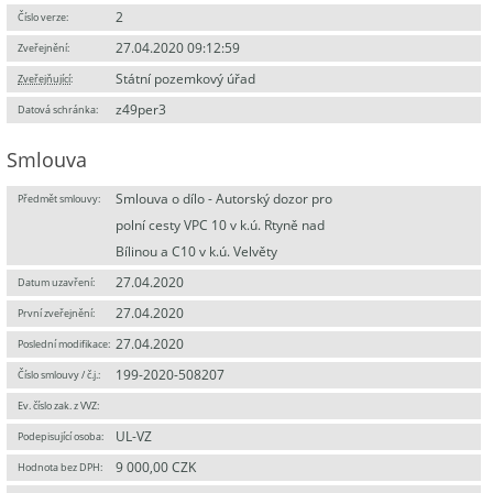
2
Číslo verze:
27.04.2020 09:12:59
Zveřejnění:
Státní pozemkový úřad
Zveřejňující
:
z49per3
Datová schránka:
Smlouva
Smlouva o dílo - Autorský dozor pro
Předmět smlouvy:
polní cesty VPC 10 v k.ú. Rtyně nad
Bílinou a C10 v k.ú. Velvěty
27.04.2020
Datum uzavření:
27.04.2020
První zveřejnění:
27.04.2020
Poslední modifikace:
199-2020-508207
Číslo smlouvy / č.j.:
Ev. číslo zak. z VVZ:
UL-VZ
Podepisující osoba:
9 000,00 CZK
Hodnota bez DPH: