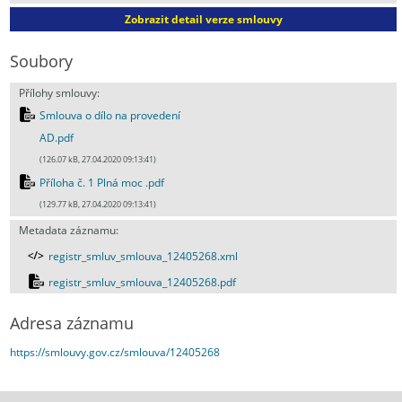
Zobrazit detail verze smlouvy
Soubory
Přílohy smlouvy:
Smlouva o dílo na provedení
AD.pdf
(126.07 kB, 27.04.2020 09:13:41)
Příloha č. 1 Plná moc .pdf
(129.77 kB, 27.04.2020 09:13:41)
Metadata záznamu:
registr_smluv_smlouva_12405268.xml
registr_smluv_smlouva_12405268.pdf
Adresa záznamu
https://smlouvy.gov.cz/smlouva/12405268