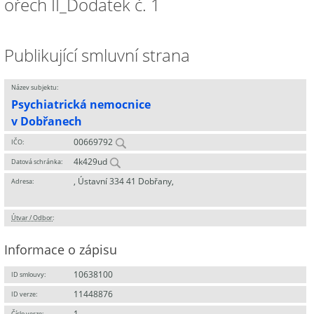
ořech II_Dodatek č. 1
Publikující smluvní strana
Název subjektu:
Psychiatrická nemocnice
v Dobřanech
00669792
IČO:
4k429ud
Datová schránka:
, Ústavní 334 41 Dobřany,
Adresa:
Útvar / Odbor
:
Informace o zápisu
10638100
ID smlouvy:
11448876
ID verze:
1
Číslo verze: