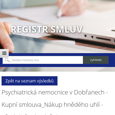
REGISTR SMLUV
Zpět na seznam výsledků
Psychiatrická nemocnice v Dobřanech -
Kupní smlouva_Nákup hnědého uhlí -