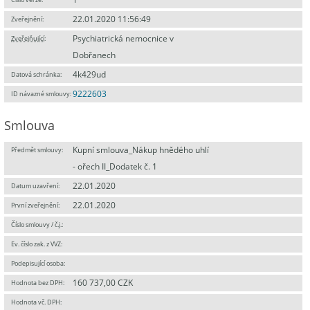
22.01.2020 11:56:49
Zveřejnění:
Psychiatrická nemocnice v
Zveřejňující
:
Dobřanech
4k429ud
Datová schránka:
9222603
ID návazné smlouvy:
Smlouva
Kupní smlouva_Nákup hnědého uhlí
Předmět smlouvy:
- ořech II_Dodatek č. 1
22.01.2020
Datum uzavření:
22.01.2020
První zveřejnění:
Číslo smlouvy / č.j.:
Ev. číslo zak. z VVZ:
Podepisující osoba:
160 737,00 CZK
Hodnota bez DPH:
Hodnota vč. DPH: