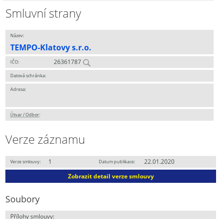
Smluvní strany
Název:
TEMPO-Klatovy s.r.o.
26361787
IČO:
Datová schránka:
Adresa:
Útvar / Odbor
:
Verze záznamu
1
22.01.2020
Verze smlouvy:
Datum publikace:
Zobrazit detail verze smlouvy
Soubory
Přílohy smlouvy: