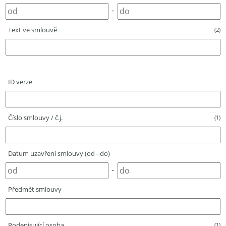
-
Text ve smlouvě
(2)
ID verze
Číslo smlouvy / č.j.
(1)
Datum uzavření smlouvy (od - do)
-
Předmět smlouvy
Podepisující osoba
(1)