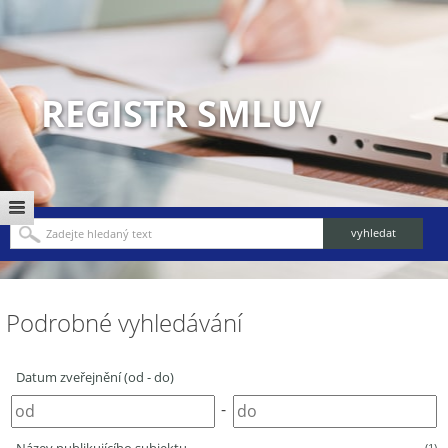
REGISTR SMLUV
Podrobné vyhledávání
Datum zveřejnění (od - do)
-
(1)