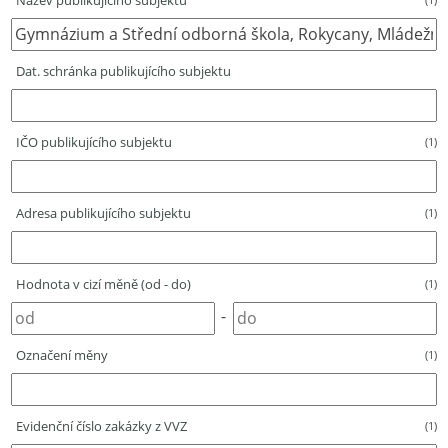
Název publikujícího subjektu
Dat. schránka publikujícího subjektu
IČO publikujícího subjektu
(1)
Adresa publikujícího subjektu
(1)
Hodnota v cizí měně (od - do)
(1)
-
Označení měny
(1)
Evidenční číslo zakázky z VVZ
(1)