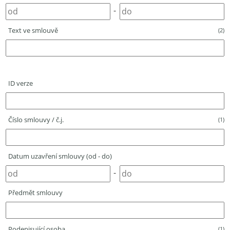
-
Text ve smlouvě
(2)
ID verze
Číslo smlouvy / č.j.
(1)
Datum uzavření smlouvy (od - do)
-
Předmět smlouvy
Podepisující osoba
(1)