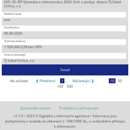
605–35–DP Výstavba a rekonstrukce 2026–Sml. o poskyt. dotace-TJ Sokol
Určice, z.s.
ano
06.08.2026
1 950 000 CZK bez DPH
TJ Sokol Určice, z.s.
Detail
Na začátek
❮ Předchozí
1
...
Následující ❯
10
50
100
500
Zpracování cookies
Prohlášení o přístupnosti
v1.7.0 • 2023 © Digitální a informační agentura • Informace jsou
poskytovány v souladu se zákonem č. 106/1999 Sb., o svobodném přístupu
k informacím.