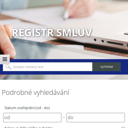
REGISTR SMLUV
Podrobné vyhledávání
Datum zveřejnění (od - do)
-
(1)