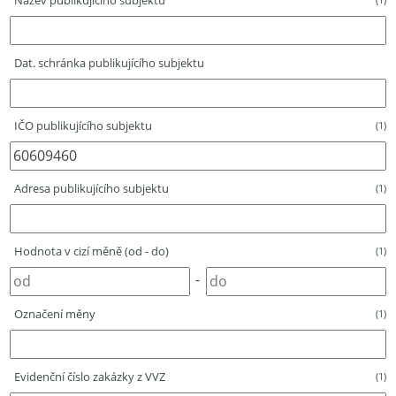
Název publikujícího subjektu
Dat. schránka publikujícího subjektu
IČO publikujícího subjektu
(1)
Adresa publikujícího subjektu
(1)
Hodnota v cizí měně (od - do)
(1)
-
Označení měny
(1)
Evidenční číslo zakázky z VVZ
(1)