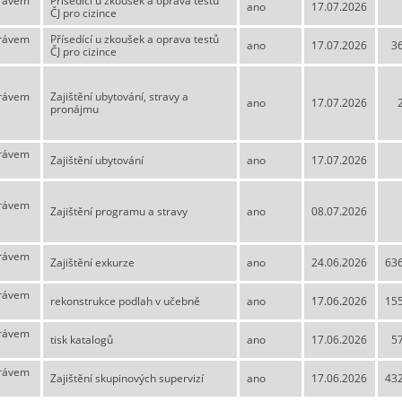
právem
Přísedící u zkoušek a oprava testů
ano
17.07.2026
ČJ pro cizince
právem
Přísedící u zkoušek a oprava testů
ano
17.07.2026
3
ČJ pro cizince
právem
Zajištění ubytování, stravy a
ano
17.07.2026
pronájmu
právem
Zajištění ubytování
ano
17.07.2026
právem
Zajištění programu a stravy
ano
08.07.2026
právem
Zajištění exkurze
ano
24.06.2026
63
právem
rekonstrukce podlah v učebně
ano
17.06.2026
15
právem
tisk katalogů
ano
17.06.2026
5
právem
Zajištění skupinových supervizí
ano
17.06.2026
43