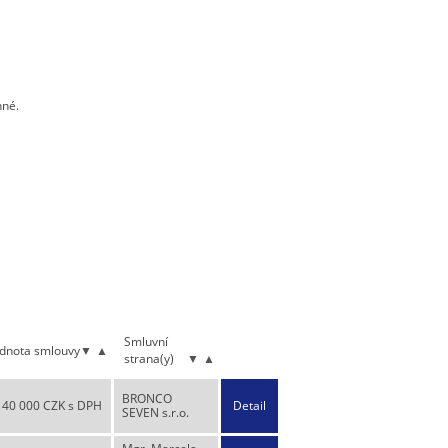
nné.
Smluvní
dnota smlouvy
▼
▲
strana(y)
▼
▲
BRONCO
140 000 CZK s DPH
Detail
SEVEN s.r.o.