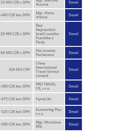
Mgr. Marcela
33 000 CZK s DPH
Detail
Nucová
Mgr. Alena
6 400 CZK bez DPH
Detail
Vrbová
Řád
Nejmenších
229 980 CZK s DPH
bratří svatého
Detail
Františka z
Pauly
Die Levante
84 500 CZK s DPH
Detail
Parliament
China
International
324 093 CNY
Detail
Travel Service
Limited
PRO TRAVEL
6 400 CZK bez DPH
Detail
CK, s.r.o.
5 475 CZK bez DPH
Hynek Ibr
Detail
Euroverlag Plus
7 025 CZK bez DPH
Detail
s.r.o.
Mgr. Miroslava
2 000 CZK bez DPH
Detail
Bílá