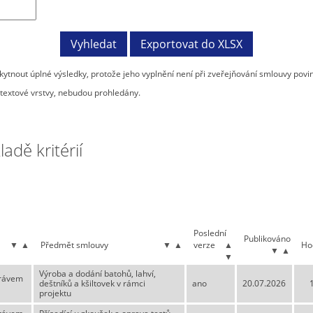
tnout úplné výsledky, protože jeho vyplnění není při zveřejňování smlouvy povi
textové vrstvy, nebudou prohledány.
dě kritérií
Poslední
Publikováno
▼
▲
Předmět smlouvy
▼
▲
verze
▲
Ho
▼
▲
▼
Výroba a dodání batohů, lahví,
právem
deštníků a kšiltovek v rámci
ano
20.07.2026
projektu