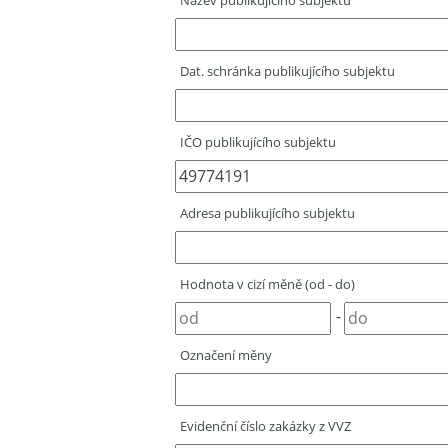
Název publikujícího subjektu
Dat. schránka publikujícího subjektu
IČO publikujícího subjektu
Adresa publikujícího subjektu
Hodnota v cizí měně (od - do)
-
Označení měny
Evidenční číslo zakázky z VVZ