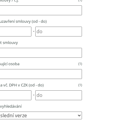
louvy / č.j.
zavření smlouvy (od - do)
-
t smlouvy
ující osoba
(1)
 vč. DPH v CZK (od - do)
(1)
-
vyhledávání