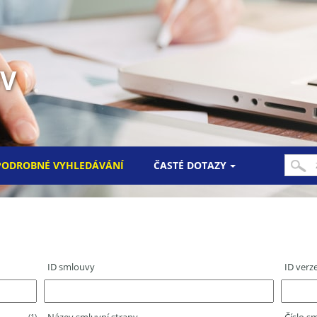
UV
PODROBNÉ VYHLEDÁVÁNÍ
ČASTÉ DOTAZY
ID smlouvy
ID verz
(1)