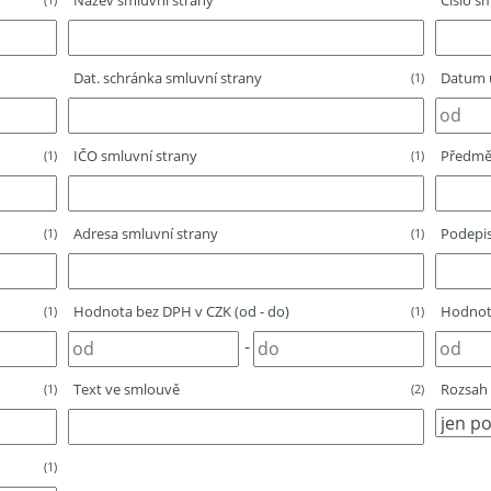
Název smluvní strany
Číslo sm
Dat. schránka smluvní strany
Datum u
(1)
IČO smluvní strany
Předmě
(1)
(1)
Adresa smluvní strany
Podepis
(1)
(1)
Hodnota bez DPH v CZK (od - do)
Hodnota
(1)
(1)
-
Text ve smlouvě
Rozsah 
(1)
(2)
(1)