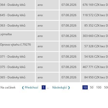
364 - Dodávky léků
ano
07.08.2026
676 169 CZK bez 
645 - Dodávky léků
ano
07.08.2026
118 572 CZK bez 
363 - Dodávky léků
ano
07.08.2026
85 352 CZK bez 
_výmalba
ano
07.08.2026
303 660 CZK bez 
 Oprava výtahu č.79276
ano
07.08.2026
57 328 CZK bez 
371 - Dodávky léků
ano
07.08.2026
54 926 CZK bez 
375 - Dodávky léků
ano
07.08.2026
467 771 CZK bez 
365 - Dodávky léků
ano
07.08.2026
84 950 CZK bez 
Na začátek
❮ Předchozí
1
...
Následující ❯
10
50
100
50