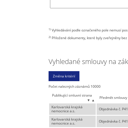
1)
Vyhledávání podle označeného pole nemusí posky
2)
Přiložené dokumenty, které byly zveřejněny bez 
Vyhledané smlouvy na zákla
Počet nalezných záznámů 10000
Publikující smluvní strana
Předmět smlouvy
▼
▲
Karlovarská krajská
Objednávka č. P41
nemocnice a.s.
Karlovarská krajská
Objednávka č. P41
nemocnice a.s.