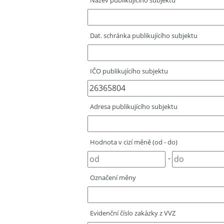
Název publikujícího subjektu
Dat. schránka publikujícího subjektu
IČO publikujícího subjektu
Adresa publikujícího subjektu
Hodnota v cizí měně (od - do)
-
Označení měny
Evidenční číslo zakázky z VVZ