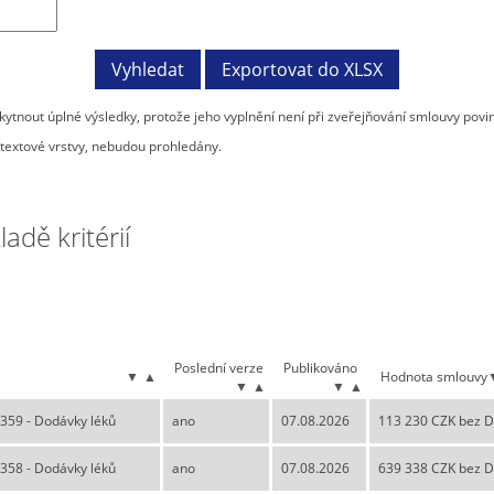
tnout úplné výsledky, protože jeho vyplnění není při zveřejňování smlouvy povi
textové vrstvy, nebudou prohledány.
dě kritérií
Poslední verze
Publikováno
▼
▲
Hodnota smlouvy
▼
▲
▼
▲
359 - Dodávky léků
ano
07.08.2026
113 230 CZK bez 
358 - Dodávky léků
ano
07.08.2026
639 338 CZK bez 