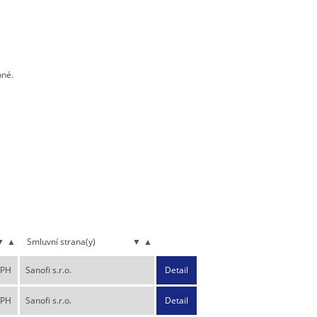
nné.
▼
▲
Smluvní strana(y)
▼
▲
DPH
Sanofi s.r.o.
Detail
DPH
Sanofi s.r.o.
Detail