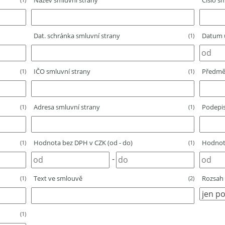
Název smluvní strany
Číslo sm
Dat. schránka smluvní strany
Datum u
(1)
IČO smluvní strany
Předmě
(1)
(1)
Adresa smluvní strany
Podepis
(1)
(1)
Hodnota bez DPH v CZK (od - do)
Hodnota
(1)
(1)
-
Text ve smlouvě
Rozsah 
(1)
(2)
(1)