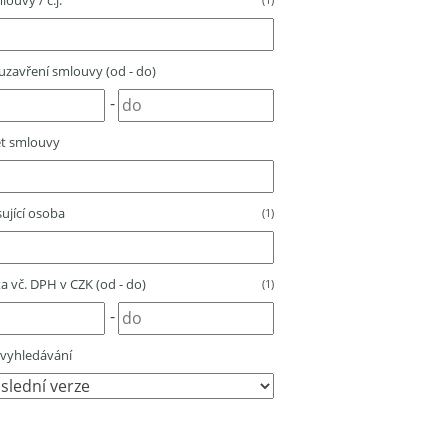
louvy / č.j.
zavření smlouvy (od - do)
-
t smlouvy
ující osoba
(1)
 vč. DPH v CZK (od - do)
(1)
-
vyhledávání