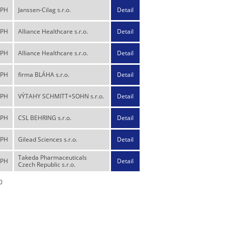
DPH
Janssen-Cilag s.r.o.
Detail
DPH
Alliance Healthcare s.r.o.
Detail
DPH
Alliance Healthcare s.r.o.
Detail
DPH
firma BLÁHA s.r.o.
Detail
DPH
VÝTAHY SCHMITT+SOHN s.r.o.
Detail
DPH
CSL BEHRING s.r.o.
Detail
DPH
Gilead Sciences s.r.o.
Detail
Takeda Pharmaceuticals
DPH
Detail
Czech Republic s.r.o.
0