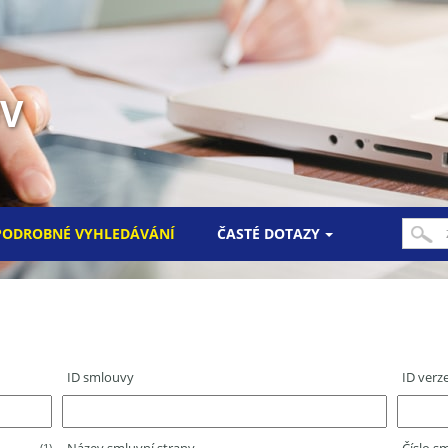
UV
PODROBNÉ VYHLEDÁVÁNÍ
ČASTÉ DOTAZY
ID smlouvy
ID verz
(1)