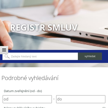
REGISTR SMLUV
Podrobné vyhledávání
Datum zveřejnění (od - do)
-
(1)