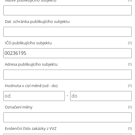
Název publikujícího subjektu
Dat. schránka publikujícího subjektu
IČO publikujícího subjektu
(1)
Adresa publikujícího subjektu
(1)
Hodnota v cizí měně (od - do)
(1)
-
Označení měny
(1)
Evidenční číslo zakázky z VVZ
(1)