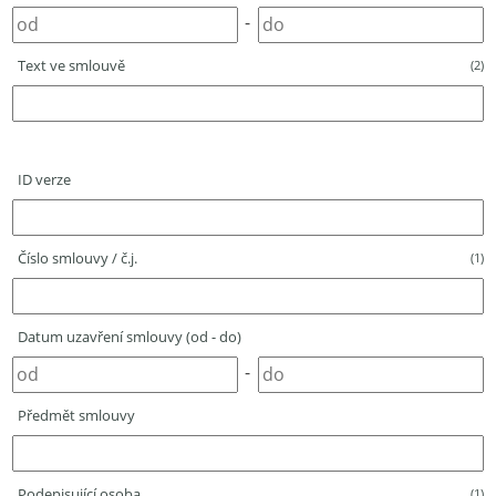
-
Text ve smlouvě
(2)
ID verze
Číslo smlouvy / č.j.
(1)
Datum uzavření smlouvy (od - do)
-
Předmět smlouvy
Podepisující osoba
(1)