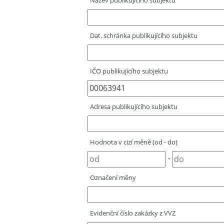
Název publikujícího subjektu
Dat. schránka publikujícího subjektu
IČO publikujícího subjektu
Adresa publikujícího subjektu
Hodnota v cizí měně (od - do)
-
Označení měny
Evidenční číslo zakázky z VVZ