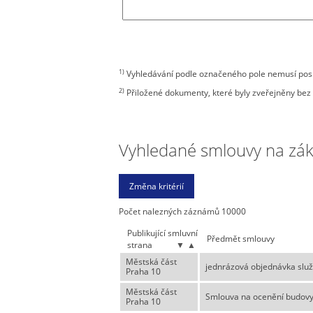
1)
Vyhledávání podle označeného pole nemusí posky
2)
Přiložené dokumenty, které byly zveřejněny bez 
Vyhledané smlouvy na zákla
Počet nalezných záznámů 10000
Publikující smluvní
Předmět smlouvy
strana
▼
▲
Městská část
jednrázová objednávka služ
Praha 10
Městská část
Smlouva na ocenění budovy
Praha 10