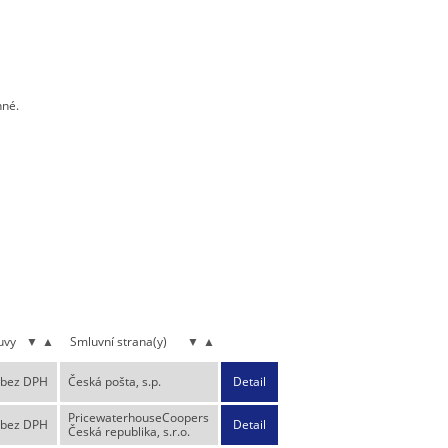
nné.
uvy
▼
▲
Smluvní strana(y)
▼
▲
 bez DPH
Česká pošta, s.p.
Detail
PricewaterhouseCoopers
 bez DPH
Detail
Česká republika, s.r.o.