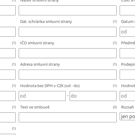
Název smluvní strany
Číslo sm
Dat. schránka smluvní strany
Datum u
(1)
IČO smluvní strany
Předmě
(1)
(1)
Adresa smluvní strany
Podepis
(1)
(1)
Hodnota bez DPH v CZK (od - do)
Hodnota
(1)
(1)
-
Text ve smlouvě
Rozsah 
(1)
(2)
(1)