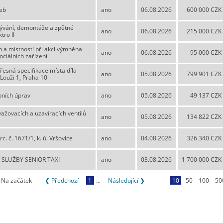
žeb
ano
06.08.2026
600 000 CZK
rývání, demontáže a zpětné
ano
06.08.2026
215 000 CZK
tro II
 a místností při akci výmněna
ano
06.08.2026
95 000 CZK
ciálních zařízení
řesná specifikace místa díla
ano
05.08.2026
799 901 CZK
K Louži 1, Praha 10
bních úprav
ano
05.08.2026
49 137 CZK
važovacích a uzavíracích ventilů
ano
05.08.2026
134 822 CZK
. č. 1671/1, k. ú. Vršovice
ano
04.08.2026
326 340 CZK
SLUŽBY SENIOR TAXI
ano
03.08.2026
1 700 000 CZK
Na začátek
❮ Předchozí
1
...
Následující ❯
10
50
100
50