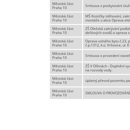
Městská část
Smlouva o poskytování slu
Praha 10
Městská část
MŠ Kostičky stěhování, zak
Praha 10
montáže u akce Oprava elek
Městská část
ZŠ Olešská zakrývání podlah
Praha 10
dešťových svodů a oprava so
Městská část
Oprava volného bytu č.23, p
Praha 10
č.p.1312, k.ú. Vršovice, ul. 
Městská část
Smlouva o provedení stave
Praha 10
Městská část
ZŠ V Olšinách - Doplnění vy
Praha 10
na rozvody vody.
Městská část
úplatný převod pozemku parc
Praha 10
Městská část
SMLOUVA O PROVOZOVÁNÍ 
Praha 10