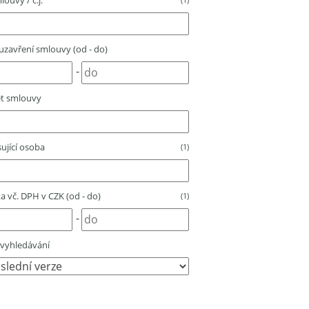
louvy / č.j.
zavření smlouvy (od - do)
-
t smlouvy
ující osoba
(1)
 vč. DPH v CZK (od - do)
(1)
-
vyhledávání