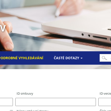
UV
PODROBNÉ VYHLEDÁVÁNÍ
ČASTÉ DOTAZY
ID smlouvy
ID verz
(1)