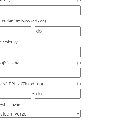
louvy / č.j.
zavření smlouvy (od - do)
-
t smlouvy
ující osoba
(1)
 vč. DPH v CZK (od - do)
(1)
-
vyhledávání