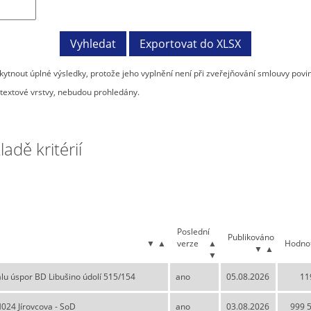
tnout úplné výsledky, protože jeho vyplnění není při zveřejňování smlouvy povi
textové vrstvy, nebudou prohledány.
dě kritérií
Poslední
Publikováno
▼
▲
verze
▲
Hodno
▼
▲
▼
lu úspor BD Libušino údolí 515/154
ano
05.08.2026
11
H024 Jírovcova - SoD
ano
03.08.2026
999 