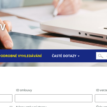
UV
PODROBNÉ VYHLEDÁVÁNÍ
ČASTÉ DOTAZY
ID smlouvy
ID verz
(1)