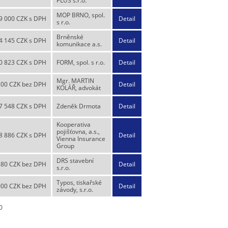
PLUS s.r.o.
MOP BRNO, spol.
9 000 CZK s DPH
Detail
s r.o.
Brněnské
4 145 CZK s DPH
Detail
komunikace a.s.
0 823 CZK s DPH
FORM, spol. s r.o.
Detail
Mgr. MARTIN
200 CZK bez DPH
Detail
KOLÁŘ, advokát
7 548 CZK s DPH
Zdeněk Drmota
Detail
Kooperativa
pojišťovna, a.s.,
8 886 CZK s DPH
Detail
Vienna Insurance
Group
DRS stavební
580 CZK bez DPH
Detail
s.r.o.
Typos, tiskařské
000 CZK bez DPH
Detail
závody, s.r.o.
0