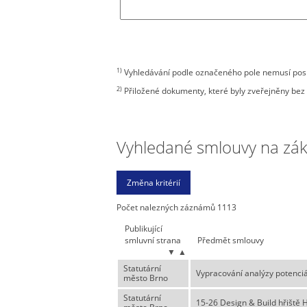
1)
Vyhledávání podle označeného pole nemusí posky
2)
Přiložené dokumenty, které byly zveřejněny bez 
Vyhledané smlouvy na zákla
Počet nalezných záznámů 1113
Publikující
smluvní strana
Předmět smlouvy
▼
▲
Statutární
Vypracování analýzy potenciá
město Brno
Statutární
15-26 Design & Build hřiště 