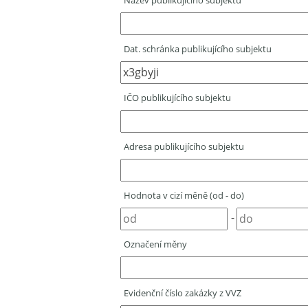
Název publikujícího subjektu
Dat. schránka publikujícího subjektu
IČO publikujícího subjektu
Adresa publikujícího subjektu
Hodnota v cizí měně (od - do)
-
Označení měny
Evidenční číslo zakázky z VVZ