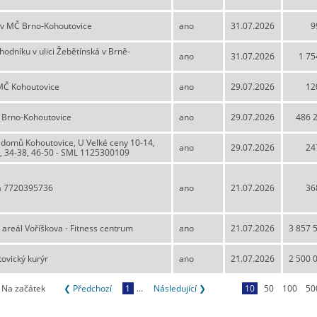
 v MČ Brno-Kohoutovice
ano
31.07.2026
9
dníku v ulici Žebětínská v Brně-
ano
31.07.2026
1 75
ÚMČ Kohoutovice
ano
29.07.2026
12
 Brno-Kohoutovice
ano
29.07.2026
486 
 domů Kohoutovice, U Velké ceny 10-14,
ano
29.07.2026
24
14, 34-38, 46-50 - SML 1125300109
va 7720395736
ano
21.07.2026
36
 areál Voříškova - Fitness centrum
ano
21.07.2026
3 857 
ovický kurýr
ano
21.07.2026
2 500 
Na začátek
❮ Předchozí
1
...
Následující ❯
10
50
100
50