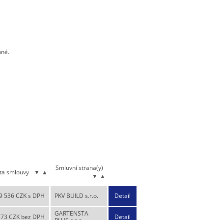
nné.
Smluvní strana(y)
ta smlouvy
▼
▲
▼
▲
9 536 CZK s DPH
PKV BUILD s.r.o.
Detail
GARTENSTA
573 CZK bez DPH
Detail