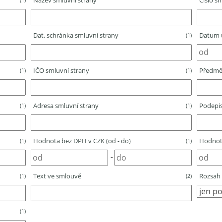
Název smluvní strany
Číslo sm
Dat. schránka smluvní strany
Datum u
(1)
IČO smluvní strany
Předmě
(1)
(1)
Adresa smluvní strany
Podepis
(1)
(1)
Hodnota bez DPH v CZK (od - do)
Hodnota
(1)
(1)
-
Text ve smlouvě
Rozsah 
(1)
(2)
(1)