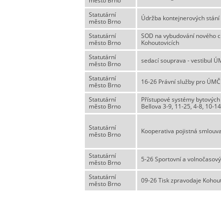
město Brno
Statutární
Údržba kontejnerových stání
město Brno
Statutární
SOD na vybudování nového cho
město Brno
Kohoutovicích
Statutární
sedací souprava - vestibul 
město Brno
Statutární
16-26 Právní služby pro ÚMČ
město Brno
Statutární
Přístupové systémy bytových
město Brno
Bellova 3-9, 11-25, 4-8, 10-
Statutární
Kooperativa pojistná smlou
město Brno
Statutární
5-26 Sportovní a volnočasový
město Brno
Statutární
09-26 Tisk zpravodaje Kohout
město Brno