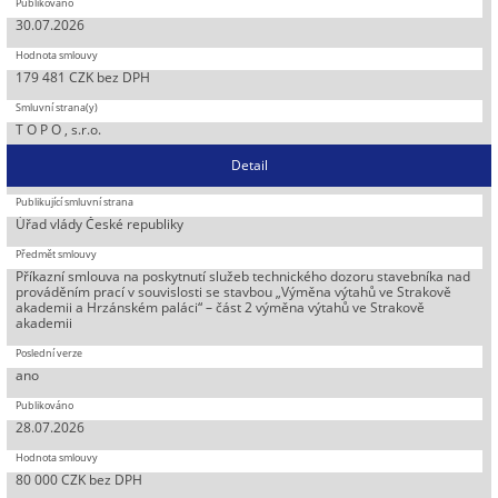
30.07.2026
179 481 CZK bez DPH
T O P O , s.r.o.
Detail
Úřad vlády České republiky
Příkazní smlouva na poskytnutí služeb technického dozoru stavebníka nad
prováděním prací v souvislosti se stavbou „Výměna výtahů ve Strakově
akademii a Hrzánském paláci“ – část 2 výměna výtahů ve Strakově
akademii
ano
28.07.2026
80 000 CZK bez DPH