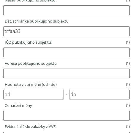
Název publikujícího subjektu
Dat. schránka publikujícího subjektu
IČO publikujícího subjektu
(1)
Adresa publikujícího subjektu
(1)
Hodnota v cizí měně (od - do)
(1)
-
Označení měny
(1)
Evidenční číslo zakázky z VVZ
(1)