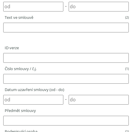
-
Text ve smlouvě
(2)
ID verze
Číslo smlouvy / č.j.
(1)
Datum uzavření smlouvy (od - do)
-
Předmět smlouvy
Podepisující osoba
(1)