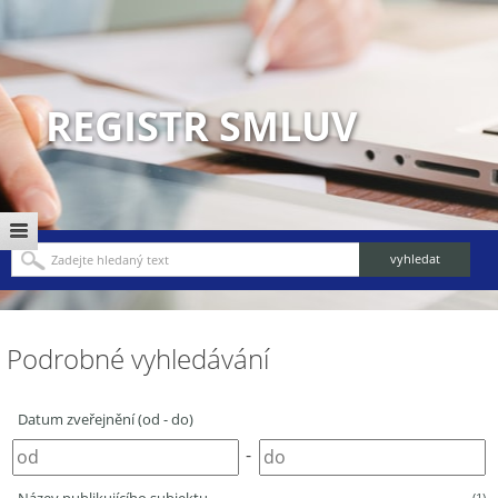
REGISTR SMLUV
Podrobné vyhledávání
Datum zveřejnění (od - do)
-
(1)