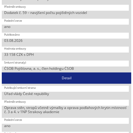
Dodatek č. 59 – navýšení počtu pojištěných vozidel
ano
03.08.2026
33 158 CZK s DPH
ČSOB Pojišťovna, a. s., člen holdingu ČSOB
Detail
Úřad vlády České republiky
Oprava stěn, stropů včetně výmalby a oprava podlahových krytin místností
č. 3 a 4. v 1NP Strakovy akademie
ano