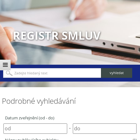
REGISTR SMLUV
Podrobné vyhledávání
Datum zveřejnění (od - do)
-
(1)