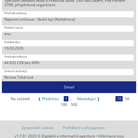
Speciální základní škola a Praktická škola, Ústí nad Labem, Pod Parkem
2788, příspěvková organizace
Nájemní smlouva - školní byt (Neštěmice)
ano
10.03.2026
44 832 CZK bez DPH
Renata Tokárová
Detail
Na začátek
❮ Předchozí
1
...
Následující ❯
10
50
100
500
Zpracování cookies
Prohlášení o přístupnosti
v1.7.0 • 2023 © Digitální a informační agentura • Informace jsou