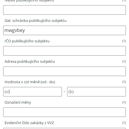
Název publikujícího subjektu
Dat. schránka publikujícího subjektu
IČO publikujícího subjektu
(1)
Adresa publikujícího subjektu
(1)
Hodnota v cizí měně (od - do)
(1)
-
Označení měny
(1)
Evidenční číslo zakázky z VVZ
(1)