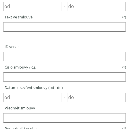
-
Text ve smlouvě
(2)
ID verze
Číslo smlouvy / č.j.
(1)
Datum uzavření smlouvy (od - do)
-
Předmět smlouvy
Podepisující osoba
(1)