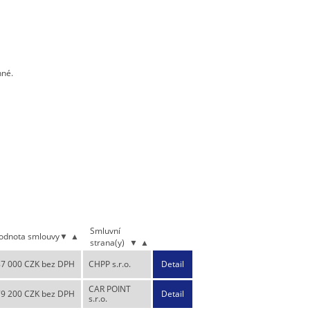
nné.
Smluvní
odnota smlouvy
▼
▲
strana(y)
▼
▲
7 000 CZK bez DPH
CHPP s.r.o.
Detail
CAR POINT
79 200 CZK bez DPH
Detail
s.r.o.