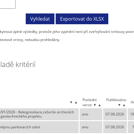
tnout úplné výsledky, protože jeho vyplnění není při zveřejňování smlouvy povi
textové vrstvy, nebudou prohledány.
dě kritérií
Poslední
Publikováno
▼
▲
H
verze
▼
▲
▼
▲
9/01/2026 - Rekognoskace,rešerše archivních
ano
07.08.2026
18
a geotechnického projektu
o nájmu parkovacích stání
ano
07.08.2026