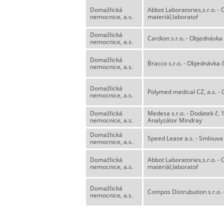
Domažlická
Abbot Laboratories,s.r.o. -
nemocnice, a.s.
materiál,laboratoř
Domažlická
Cardion s.r.o. - Objednávk
nemocnice, a.s.
Domažlická
Bracco s.r.o. - Objednávka č
nemocnice, a.s.
Domažlická
Polymed medical CZ, a.s. - 
nemocnice, a.s.
Domažlická
Medesa s.r.o. - Dodatek č. 
nemocnice, a.s.
Analyzátor Mindray
Domažlická
Speed Lease a.s. - Smlouv
nemocnice, a.s.
Domažlická
Abbot Laboratories,s.r.o. -
nemocnice, a.s.
materiál,laboratoř
Domažlická
Compos Distrubution s.r.o. 
nemocnice, a.s.