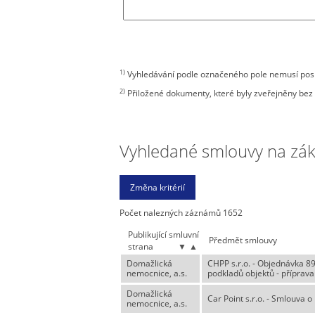
1)
Vyhledávání podle označeného pole nemusí posky
2)
Přiložené dokumenty, které byly zveřejněny bez 
Vyhledané smlouvy na zákla
Počet nalezných záznámů 1652
Publikující smluvní
Předmět smlouvy
strana
▼
▲
Domažlická
CHPP s.r.o. - Objednávka 8
nemocnice, a.s.
podkladů objektů - příprav
Domažlická
Car Point s.r.o. - Smlouva 
nemocnice, a.s.