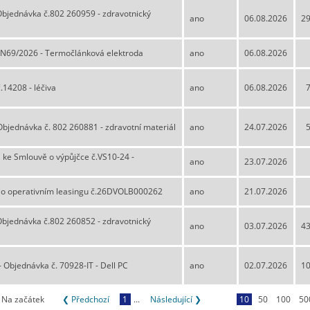
 Objednávka č.802 260959 - zdravotnický
ano
06.08.2026
29
a N69/2026 - Termočlánková elektroda
ano
06.08.2026
.14208 - léčiva
ano
06.08.2026
Objednávka č. 802 260881 - zdravotní materiál
ano
24.07.2026
1 ke Smlouvě o výpůjčce č.VS10-24 -
ano
23.07.2026
a o operativním leasingu č.26DVOLB000262
ano
21.07.2026
 Objednávka č.802 260852 - zdravotnický
ano
03.07.2026
43
- Objednávka č. 70928-IT - Dell PC
ano
02.07.2026
10
Na začátek
❮ Předchozí
1
...
Následující ❯
10
50
100
50