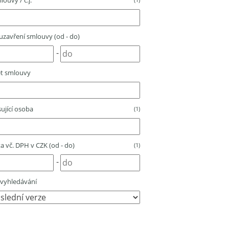
louvy / č.j.
zavření smlouvy (od - do)
-
t smlouvy
ující osoba
(1)
 vč. DPH v CZK (od - do)
(1)
-
vyhledávání