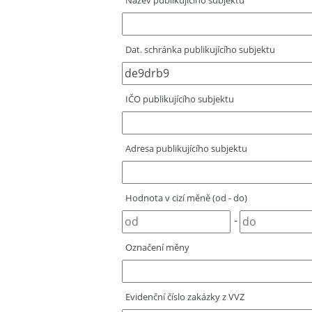
Název publikujícího subjektu
Dat. schránka publikujícího subjektu
IČO publikujícího subjektu
Adresa publikujícího subjektu
Hodnota v cizí měně (od - do)
-
Označení měny
Evidenční číslo zakázky z VVZ