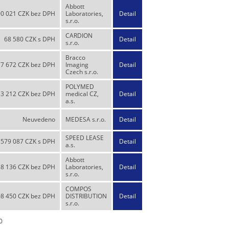
Abbott
0 021 CZK bez DPH
Laboratories,
Detail
s.r.o.
CARDION
68 580 CZK s DPH
Detail
s.r.o.
Bracco
77 672 CZK bez DPH
Imaging
Detail
Czech s.r.o.
POLYMED
53 212 CZK bez DPH
medical CZ,
Detail
a.s.
Neuvedeno
MEDESA s.r.o.
Detail
SPEED LEASE
579 087 CZK s DPH
Detail
a.s.
Abbott
8 136 CZK bez DPH
Laboratories,
Detail
s.r.o.
COMPOS
8 450 CZK bez DPH
DISTRIBUTION
Detail
s.r.o.
0