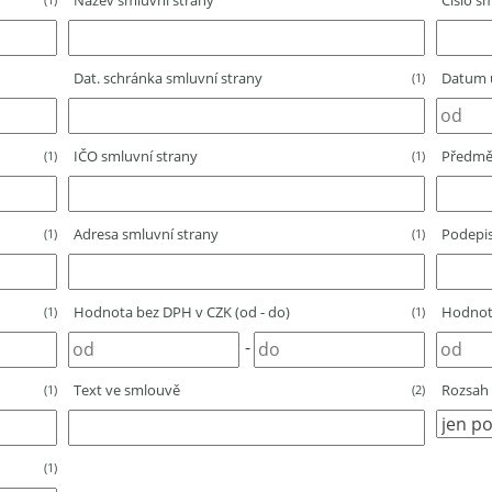
Název smluvní strany
Číslo sm
Dat. schránka smluvní strany
Datum u
(1)
IČO smluvní strany
Předmě
(1)
(1)
Adresa smluvní strany
Podepis
(1)
(1)
Hodnota bez DPH v CZK (od - do)
Hodnota
(1)
(1)
-
Text ve smlouvě
Rozsah 
(1)
(2)
(1)