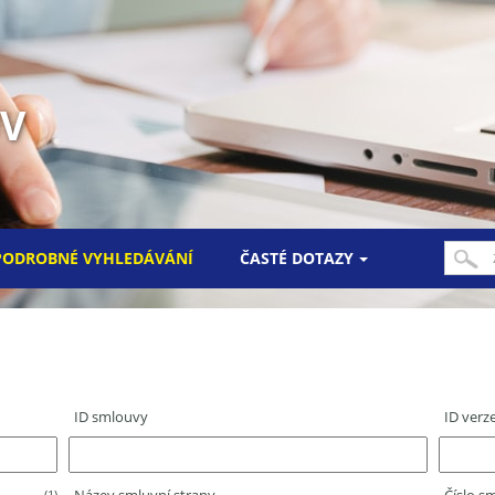
UV
PODROBNÉ VYHLEDÁVÁNÍ
ČASTÉ DOTAZY
ID smlouvy
ID verz
(1)