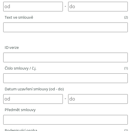
-
Text ve smlouvě
(2)
ID verze
Číslo smlouvy / č.j.
(1)
Datum uzavření smlouvy (od - do)
-
Předmět smlouvy
Podepisující osoba
(1)