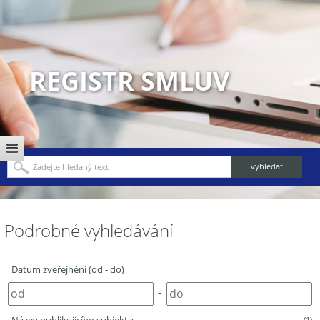
REGISTR SMLUV
Podrobné vyhledávání
Datum zveřejnění (od - do)
-
(1)