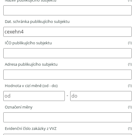
Název publikujícího subjektu
Dat. schránka publikujícího subjektu
IČO publikujícího subjektu
(1)
Adresa publikujícího subjektu
(1)
Hodnota v cizí měně (od - do)
(1)
-
Označení měny
(1)
Evidenční číslo zakázky z VVZ
(1)