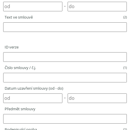
-
Text ve smlouvě
(2)
ID verze
Číslo smlouvy / č.j.
(1)
Datum uzavření smlouvy (od - do)
-
Předmět smlouvy
Podepisující osoba
(1)