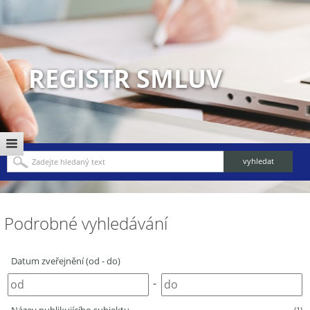
REGISTR SMLUV
Podrobné vyhledávání
Datum zveřejnění (od - do)
-
(1)