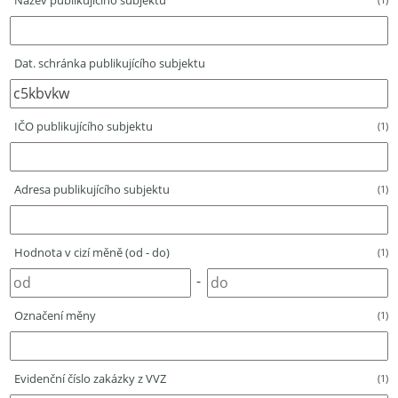
Název publikujícího subjektu
Dat. schránka publikujícího subjektu
IČO publikujícího subjektu
(1)
Adresa publikujícího subjektu
(1)
Hodnota v cizí měně (od - do)
(1)
-
Označení měny
(1)
Evidenční číslo zakázky z VVZ
(1)