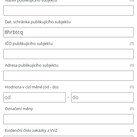
Název publikujícího subjektu
Dat. schránka publikujícího subjektu
IČO publikujícího subjektu
(1)
Adresa publikujícího subjektu
(1)
Hodnota v cizí měně (od - do)
(1)
-
Označení měny
(1)
Evidenční číslo zakázky z VVZ
(1)