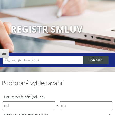
REGISTR SMLUV
Podrobné vyhledávání
Datum zveřejnění (od - do)
-
(1)