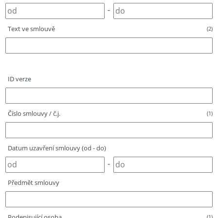
-
Text ve smlouvě
(2)
ID verze
Číslo smlouvy / č.j.
(1)
Datum uzavření smlouvy (od - do)
-
Předmět smlouvy
Podepisující osoba
(1)