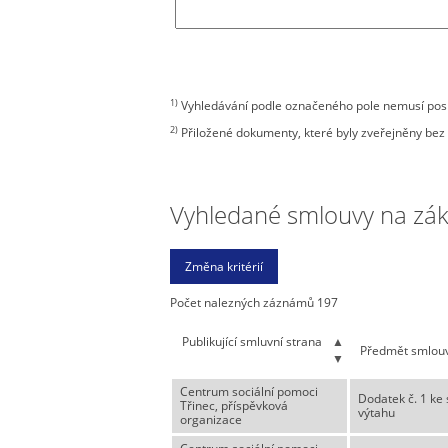
1)
Vyhledávání podle označeného pole nemusí posky
2)
Přiložené dokumenty, které byly zveřejněny bez 
Vyhledané smlouvy na zákla
Počet nalezných záznámů 197
Publikující smluvní strana
▲
Předmět smlou
▼
Centrum sociální pomoci
Dodatek č. 1 ke 
Třinec, příspěvková
výtahu
organizace