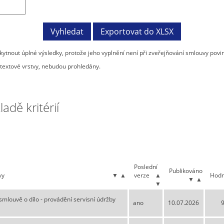
tnout úplné výsledky, protože jeho vyplnění není při zveřejňování smlouvy povi
textové vrstvy, nebudou prohledány.
dě kritérií
Poslední
Publikováno
vy
▼
▲
verze
▲
Hodn
▼
▲
▼
smlouvě o dílo - provádění servisní údržby
ano
10.07.2026