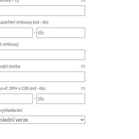
louvy / č.j.
zavření smlouvy (od - do)
-
t smlouvy
ující osoba
(1)
 vč. DPH v CZK (od - do)
(1)
-
vyhledávání