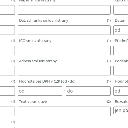
Název smluvní strany
Číslo sm
Dat. schránka smluvní strany
Datum u
(1)
IČO smluvní strany
Předmě
(1)
(1)
Adresa smluvní strany
Podepis
(1)
(1)
Hodnota bez DPH v CZK (od - do)
Hodnota
(1)
(1)
-
Text ve smlouvě
Rozsah 
(1)
(2)
(1)