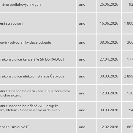
měna podlahových krytin
ano
26.06.2026
92
ění stravování
ano
16.06.2026
1 80
uvě - odvoz a likvidace odpadu
ano
08.06.2026
366
- rekonstrukce kanceláře SP DS RADOST
ano
27.04.2026
177
- rekonstrukce elektroinstalace Čapkova
ano
30.03.2026
2 89
nutí finančního daru - sociální a zdravotní
ano
12.03.2026
130
ho charakteru
tnutí nadačního příspěvku - projekt
em, klidem - Snoezelen ve vzdělávání
ano
09.03.2026
54
ervisní smlouvě IT
ano
12.02.2026
862