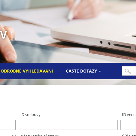
UV
PODROBNÉ VYHLEDÁVÁNÍ
ČASTÉ DOTAZY
ID smlouvy
ID verz
(1)