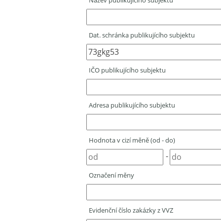
Název publikujícího subjektu
Dat. schránka publikujícího subjektu
IČO publikujícího subjektu
Adresa publikujícího subjektu
Hodnota v cizí měně (od - do)
-
Označení měny
Evidenční číslo zakázky z VVZ