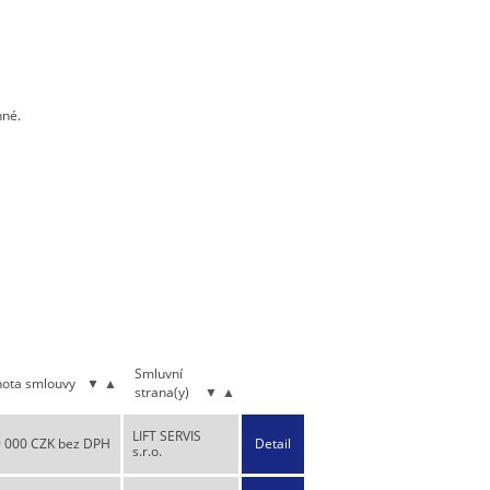
nné.
Smluvní
ota smlouvy
▼
▲
strana(y)
▼
▲
LIFT SERVIS
9 000 CZK bez DPH
Detail
s.r.o.