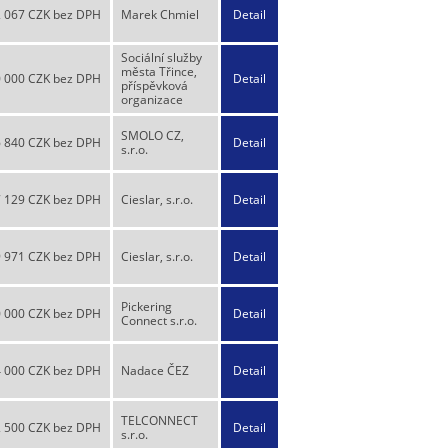
 067 CZK bez DPH
Marek Chmiel
Detail
Sociální služby
města Třince,
0 000 CZK bez DPH
Detail
příspěvková
organizace
SMOLO CZ,
 840 CZK bez DPH
Detail
s.r.o.
 129 CZK bez DPH
Cieslar, s.r.o.
Detail
9 971 CZK bez DPH
Cieslar, s.r.o.
Detail
Pickering
 000 CZK bez DPH
Detail
Connect s.r.o.
 000 CZK bez DPH
Nadace ČEZ
Detail
TELCONNECT
 500 CZK bez DPH
Detail
s.r.o.