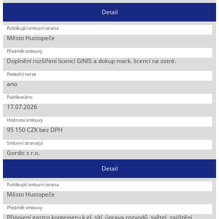
Detail
Město Hustopeče
Doplnění rozšíření licencí GINIS a dokup mark. licencí na ostré.
ano
17.07.2026
95 150 CZK bez DPH
Gordic s r.o.
Detail
Město Hustopeče
Připojení gastro kontejneru k el. síti, úprava rozvodů, světel, zajištění