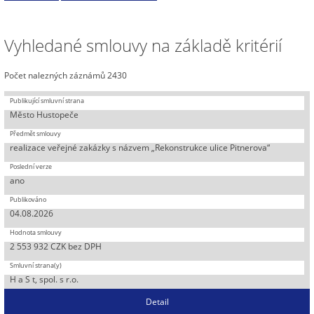
Vyhledané smlouvy na základě kritérií
Počet nalezných záznámů 2430
Město Hustopeče
realizace veřejné zakázky s názvem „Rekonstrukce ulice Pitnerova“
ano
04.08.2026
2 553 932 CZK bez DPH
H a S t, spol. s r.o.
Detail