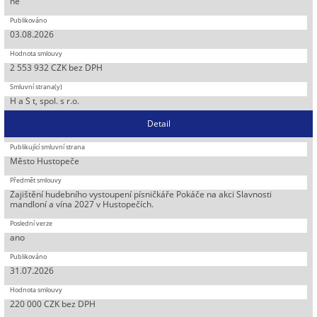
ne
03.08.2026
2 553 932 CZK bez DPH
H a S t, spol. s r.o.
Detail
Město Hustopeče
Zajištění hudebního vystoupení písničkáře Pokáče na akci Slavnosti
mandloní a vína 2027 v Hustopečích.
ano
31.07.2026
220 000 CZK bez DPH