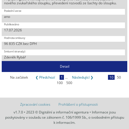
nového zvukařského sloupku, převedení rozvodů ze šachty do sloupku.
ano
17.07.2026
96 835 CZK bez DPH
Zdeněk Rybář
Detail
Na začátek
❮ Předchozí
1
...
Následující ❯
10
50
100
500
Zpracování cookies
Prohlášení o přístupnosti
v1.7.0 • 2023 © Digitální a informační agentura • Informace jsou
poskytovány v souladu se zákonem č. 106/1999 Sb., o svobodném přístupu
k informacím.