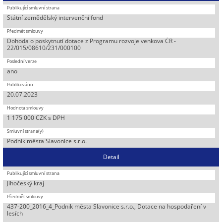
Státní zemědělský intervenční fond
Dohoda o poskytnutí dotace z Programu rozvoje venkova ČR -
22/015/08610/231/000100
ano
20.07.2023
1 175 000 CZK s DPH
Podnik města Slavonice s.r.o.
Detail
Jihočeský kraj
437-200_2016_4_Podnik města Slavonice s.r.o., Dotace na hospodaření v
lesích