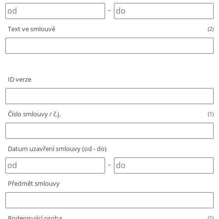
-
Text ve smlouvě
(2)
ID verze
Číslo smlouvy / č.j.
(1)
Datum uzavření smlouvy (od - do)
-
Předmět smlouvy
Podepisující osoba
(1)