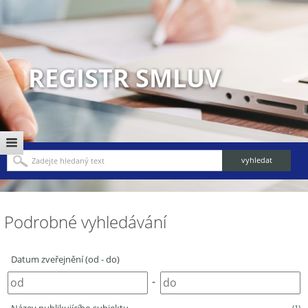
REGISTR SMLUV
Podrobné vyhledávání
Datum zveřejnění (od - do)
-
(1)