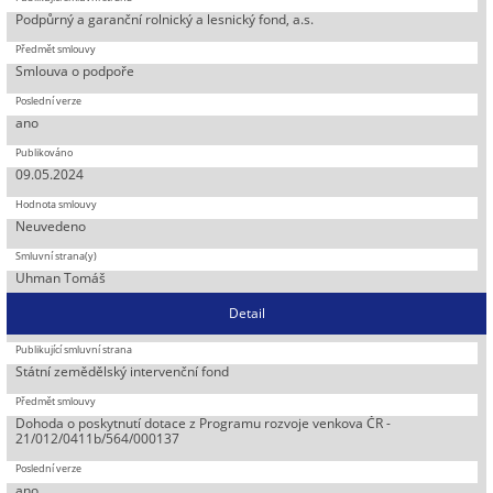
Podpůrný a garanční rolnický a lesnický fond, a.s.
Smlouva o podpoře
ano
09.05.2024
Neuvedeno
Uhman Tomáš
Detail
Státní zemědělský intervenční fond
Dohoda o poskytnutí dotace z Programu rozvoje venkova ČR -
21/012/0411b/564/000137
ano