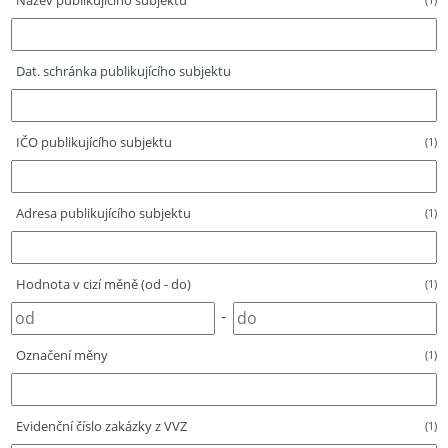
Název publikujícího subjektu
Dat. schránka publikujícího subjektu
IČO publikujícího subjektu
(1)
Adresa publikujícího subjektu
(1)
Hodnota v cizí měně (od - do)
(1)
-
Označení měny
(1)
Evidenční číslo zakázky z VVZ
(1)