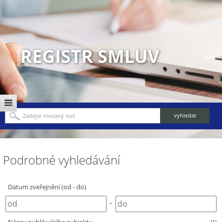
REGISTR SMLUV
Podrobné vyhledávání
Datum zveřejnění (od - do)
-
(1)