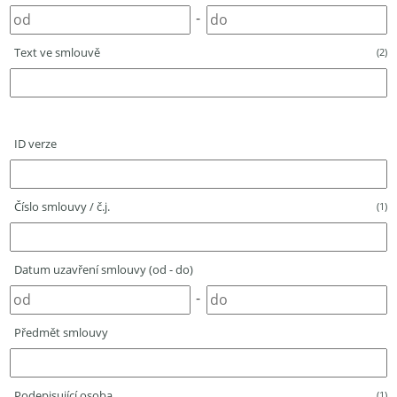
-
Text ve smlouvě
(2)
ID verze
Číslo smlouvy / č.j.
(1)
Datum uzavření smlouvy (od - do)
-
Předmět smlouvy
Podepisující osoba
(1)