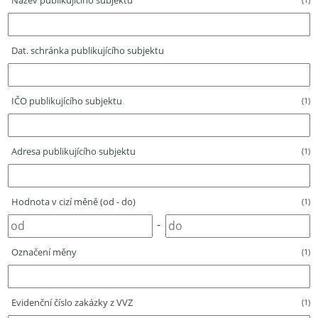
Název publikujícího subjektu
Dat. schránka publikujícího subjektu
IČO publikujícího subjektu
(1)
Adresa publikujícího subjektu
(1)
Hodnota v cizí měně (od - do)
(1)
-
Označení měny
(1)
Evidenční číslo zakázky z VVZ
(1)