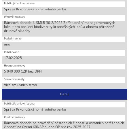
Správa Krkonošského národního parku
Rámcová dohoda č. SMLR-30-2/2025 Zpřístupnění managementových
lokalit pro posílení biodiverzity krkonošských lesů a obnovu přirozené
druhové skladby
ano
17.02.2025
5 040 000 CZK bez DPH
Více smluvních stran
Detail
Správa Krkonošského národního parku
Rámcová dohoda na provádění pěstebních činností a ostatních netěžebních
činností na území KRNAP a jeho OP pro rok 2025-2027