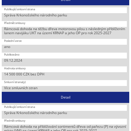
Správa Krkonošského národního parku
Rámcová dohoda na těžbu dřeva motorovou pilou s následným přiblížením
lanem navijáku UKT na území KRNAP a jeho OP pro rok 2025-2027
ano
09.12.2024
14 500 000 CZK bez DPH
Více smluvních stran
Detail
Správa Krkonošského národního parku
Rámcová dohoda na přibližování sortimentů dřeva od pařezu (P) na vývozní
místo (VM) na území KRNAP a jeho OP pro rok 2025-2027