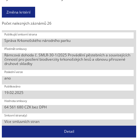
Počet nalezných záznámů 26
Správa Krkonošského národního parku
Rámcová dohoda č. SMLR-30-1/2025 Provádění pěstebních a souvisejících
činností pro posílení biodiverzity krkonošských lesů a obnovu přirozené
druhové skladby
ano
19.02.2025
64 561 680 CZK bez DPH
Více smluvních stran
Detail