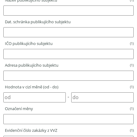
Název publikujícího subjektu
Dat. schránka publikujícího subjektu
IČO publikujícího subjektu
(1)
Adresa publikujícího subjektu
(1)
Hodnota v cizí měně (od - do)
(1)
-
Označení měny
(1)
Evidenční číslo zakázky z VVZ
(1)