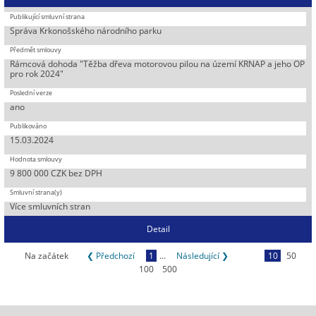
Správa Krkonošského národního parku
Rámcová dohoda "Těžba dřeva motorovou pilou na území KRNAP a jeho OP
pro rok 2024"
ano
15.03.2024
9 800 000 CZK bez DPH
Více smluvních stran
Detail
Na začátek
❮ Předchozí
1
...
Následující ❯
10
50
100
500