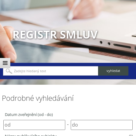
REGISTR SMLUV
Podrobné vyhledávání
Datum zveřejnění (od - do)
-
(1)