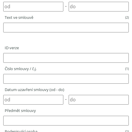
-
Text ve smlouvě
(2)
ID verze
Číslo smlouvy / č.j.
(1)
Datum uzavření smlouvy (od - do)
-
Předmět smlouvy
Podepisující osoba
(1)