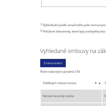
1)
Vyhledávání podle označeného pole nemusí posky
2)
Přiložené dokumenty, které byly zveřejněny bez 
Vyhledané smlouvy na zákla
Počet nalezných záznámů 130
Publikující smluvní strana
▼
▲
Národní lesnický institut
S