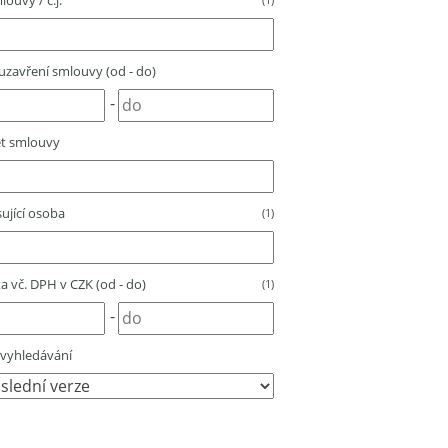
louvy / č.j.
zavření smlouvy (od - do)
-
t smlouvy
ující osoba
(1)
 vč. DPH v CZK (od - do)
(1)
-
vyhledávání