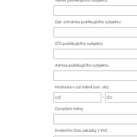
Název publikujícího subjektu
Dat. schránka publikujícího subjektu
IČO publikujícího subjektu
Adresa publikujícího subjektu
Hodnota v cizí měně (od - do)
-
Označení měny
Evidenční číslo zakázky z VVZ