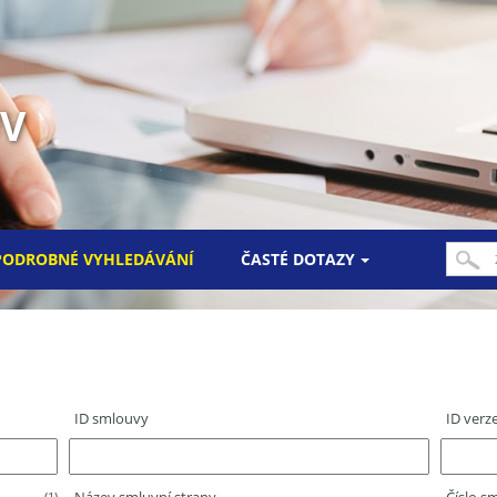
UV
PODROBNÉ VYHLEDÁVÁNÍ
ČASTÉ DOTAZY
ID smlouvy
ID verz
(1)