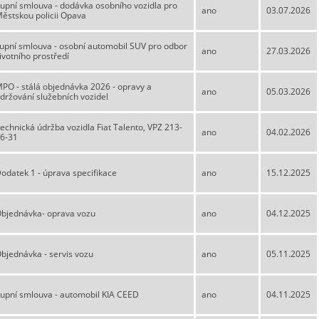
upní smlouva - dodávka osobního vozidla pro
ano
03.07.2026
ěstskou policii Opava
upní smlouva - osobní automobil SUV pro odbor
ano
27.03.2026
ivotního prostředí
PO - stálá objednávka 2026 - opravy a
ano
05.03.2026
držování služebních vozidel
echnická údržba vozidla Fiat Talento, VPZ 213-
ano
04.02.2026
6-31
odatek 1 - úprava specifikace
ano
15.12.2025
bjednávka- oprava vozu
ano
04.12.2025
bjednávka - servis vozu
ano
05.11.2025
upní smlouva - automobil KIA CEED
ano
04.11.2025