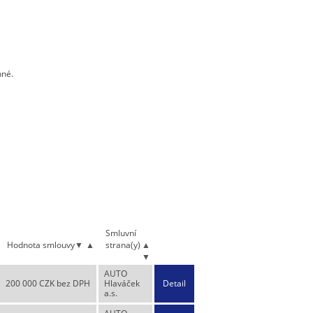
nné.
Smluvní
Hodnota smlouvy
▼
▲
strana(y)
▲
▼
AUTO
200 000 CZK bez DPH
Hlaváček
Detail
a.s.