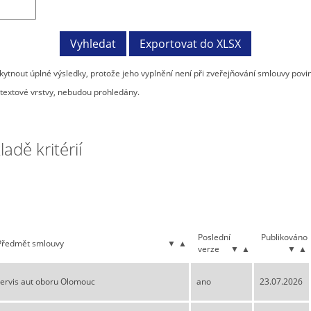
tnout úplné výsledky, protože jeho vyplnění není při zveřejňování smlouvy povi
textové vrstvy, nebudou prohledány.
dě kritérií
Poslední
Publikováno
Předmět smlouvy
▼
▲
verze
▼
▲
▼
▲
ervis aut oboru Olomouc
ano
23.07.2026