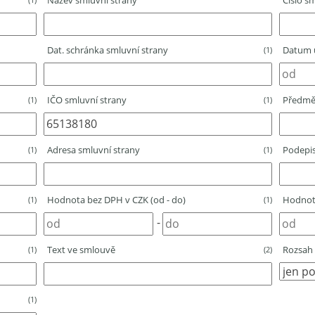
Název smluvní strany
Číslo sm
Dat. schránka smluvní strany
Datum u
(1)
IČO smluvní strany
Předmě
(1)
(1)
Adresa smluvní strany
Podepis
(1)
(1)
Hodnota bez DPH v CZK (od - do)
Hodnota
(1)
(1)
-
Text ve smlouvě
Rozsah 
(1)
(2)
(1)