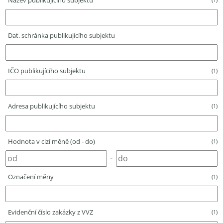
Název publikujícího subjektu
Dat. schránka publikujícího subjektu
IČO publikujícího subjektu
(1)
Adresa publikujícího subjektu
(1)
Hodnota v cizí měně (od - do)
(1)
-
Označení měny
(1)
Evidenční číslo zakázky z VVZ
(1)