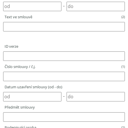
-
Text ve smlouvě
(2)
ID verze
Číslo smlouvy / č.j.
(1)
Datum uzavření smlouvy (od - do)
-
Předmět smlouvy
Podepisující osoba
(1)