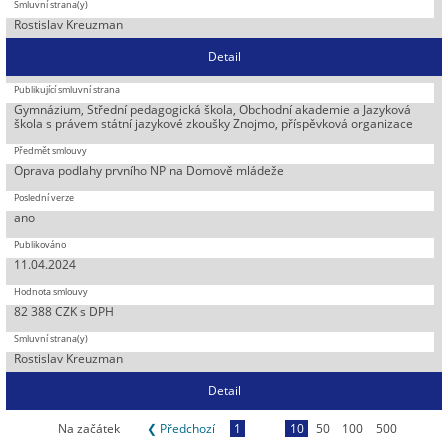
Rostislav Kreuzman
Detail
Gymnázium, Střední pedagogická škola, Obchodní akademie a Jazyková
škola s právem státní jazykové zkoušky Znojmo, příspěvková organizace
Oprava podlahy prvního NP na Domově mládeže
ano
11.04.2024
82 388 CZK s DPH
Rostislav Kreuzman
Detail
Na začátek
❮ Předchozí
1
10
50
100
500