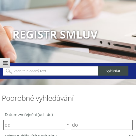
REGISTR SMLUV
Podrobné vyhledávání
Datum zveřejnění (od - do)
-
(1)