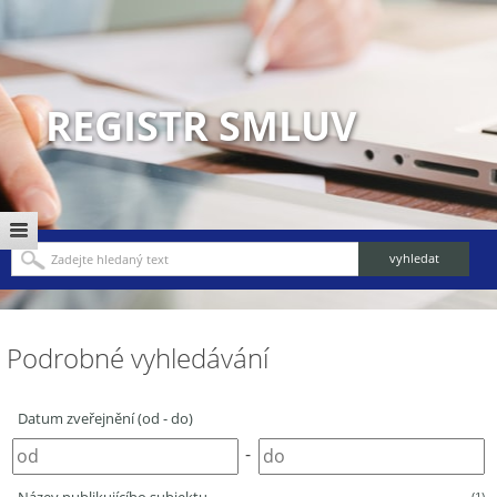
REGISTR SMLUV
Podrobné vyhledávání
Datum zveřejnění (od - do)
-
(1)