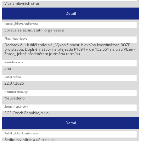
Více smluvních stran
Detail
Správa železnic, státní organizace
Dodatek č. 1 k dílčí smlouvě ,,Výkon činnosti hlavního koordinátora BOZP
pro stavbu, Doplnění závor na přejezdu P1694 v km 152,551 na trati Plzeň -
Žatec,, jehož předmětem je změna termínu
ano
22.07.2026
Neuvedeno
SGS Czech Republic, s.r.o.
Detail
Ředitelství silnic a dálnic s. p.