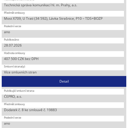
Technická správa komunikací hl. m. Prahy, a.s.
Most X709, U Trati (34 592), Lávka Strašnice, P10 – TDS+BOZP
ano
28.07.2026
407 500 CZK bez DPH
Více smluvních stran
Detail
ČEPRO, a.s.
Dodatek č. 8 ke smlouvě č. 19883
ano