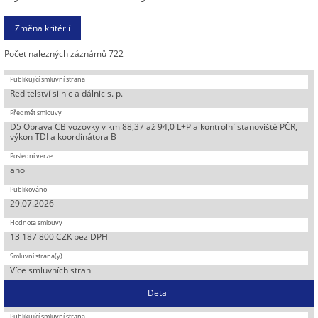
Počet nalezných záznámů 722
Ředitelství silnic a dálnic s. p.
D5 Oprava CB vozovky v km 88,37 až 94,0 L+P a kontrolní stanoviště PČR,
výkon TDI a koordinátora B
ano
29.07.2026
13 187 800 CZK bez DPH
Více smluvních stran
Detail