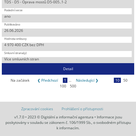
TDS - D5 - Oprava mostů D5-005..1-2
ano
26.06.2026
4 970 400 CZK bez DPH
Více smluvních stran
Detail
Na začátek
❮ Předchozí
1
...
Následující ❯
10
50
100
500
Zpracování cookies
Prohlášení o přístupnosti
v1.7.0 • 2023 © Digitální a informační agentura • Informace jsou
poskytovány v souladu se zákonem č. 106/1999 Sb., o svobodném přístupu
k informacím.