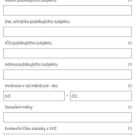
Název publikujícího subjektu
Dat. schránka publikujícího subjektu
IČO publikujícího subjektu
(1)
Adresa publikujícího subjektu
(1)
Hodnota v cizí měně (od - do)
(1)
-
Označení měny
(1)
Evidenční číslo zakázky z VVZ
(1)