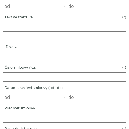
-
Text ve smlouvě
(2)
ID verze
Číslo smlouvy / č.j.
(1)
Datum uzavření smlouvy (od - do)
-
Předmět smlouvy
Podepisující osoba
(1)