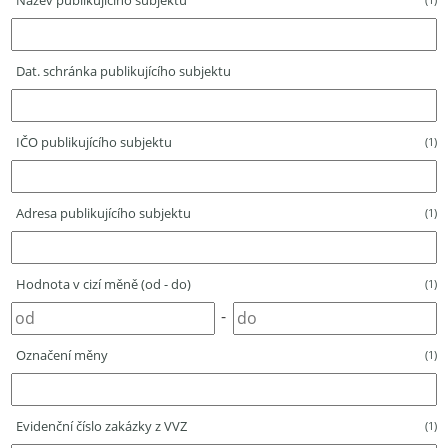
Název publikujícího subjektu
Dat. schránka publikujícího subjektu
IČO publikujícího subjektu
(1)
Adresa publikujícího subjektu
(1)
Hodnota v cizí měně (od - do)
(1)
-
Označení měny
(1)
Evidenční číslo zakázky z VVZ
(1)