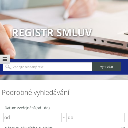
REGISTR SMLUV
Podrobné vyhledávání
Datum zveřejnění (od - do)
-
(1)