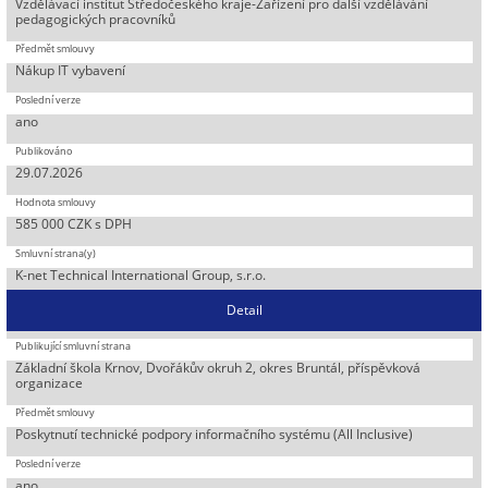
Vzdělávací institut Středočeského kraje-Zařízení pro další vzdělávání
pedagogických pracovníků
Nákup IT vybavení
ano
29.07.2026
585 000 CZK s DPH
K-net Technical International Group, s.r.o.
Detail
Základní škola Krnov, Dvořákův okruh 2, okres Bruntál, příspěvková
organizace
Poskytnutí technické podpory informačního systému (All Inclusive)
ano