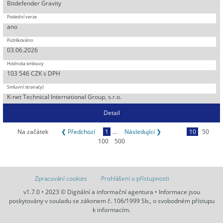
Bitdefender Gravity
ano
03.06.2026
103 546 CZK s DPH
K-net Technical International Group, s.r.o.
Detail
Na začátek
❮ Předchozí
1
...
Následující ❯
10
50
100
500
Zpracování cookies
Prohlášení o přístupnosti
v1.7.0 • 2023 © Digitální a informační agentura • Informace jsou
poskytovány v souladu se zákonem č. 106/1999 Sb., o svobodném přístupu
k informacím.