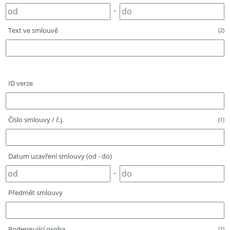
-
Text ve smlouvě
(2)
ID verze
Číslo smlouvy / č.j.
(1)
Datum uzavření smlouvy (od - do)
-
Předmět smlouvy
Podepisující osoba
(1)