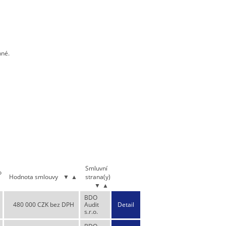
nné.
Smluvní
o
Hodnota smlouvy
▼
▲
strana(y)
▲
▼
▲
BDO
480 000 CZK bez DPH
Audit
Detail
s.r.o.