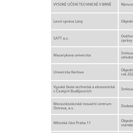
VYSOKÉ UČENÍ TECHNICKÉ V BRNĚ
Rámcov
Lesní správa Lány
Objedn
Ověření
SATT a.s.
zprávy 
Smlouva
Masarykova univerzita
středi
Objedn
Univerzita Karlova
rok 20
Vysoká škola technická a ekonomická
Smlouv
v Českých Budějovicích
Moravskoslezské inovační centrum
Dodate
Ostrava, a.s.
Objedn
Městská část Praha 11
standar