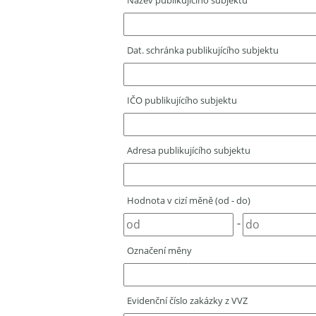
Název publikujícího subjektu
Dat. schránka publikujícího subjektu
IČO publikujícího subjektu
Adresa publikujícího subjektu
Hodnota v cizí měně (od - do)
-
Označení měny
Evidenční číslo zakázky z VVZ