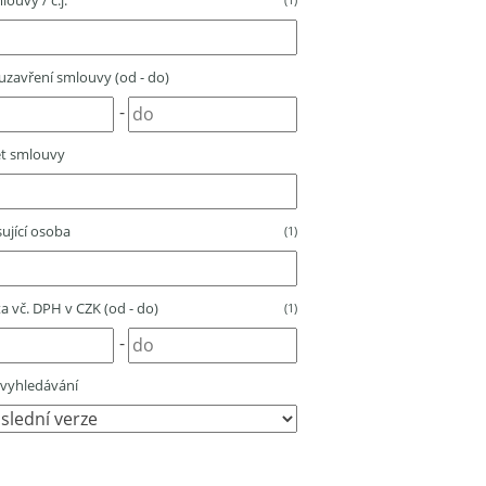
louvy / č.j.
zavření smlouvy (od - do)
-
t smlouvy
ující osoba
(1)
 vč. DPH v CZK (od - do)
(1)
-
vyhledávání