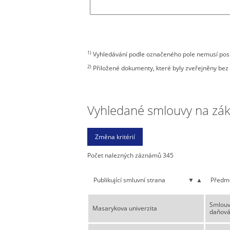
1)
Vyhledávání podle označeného pole nemusí posky
2)
Přiložené dokumenty, které byly zveřejněny bez 
Vyhledané smlouvy na zákla
Počet nalezných záznámů 345
Publikující smluvní strana
▼
▲
Předm
Smlouva
Masarykova univerzita
daňová 