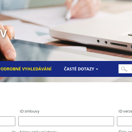
UV
PODROBNÉ VYHLEDÁVÁNÍ
ČASTÉ DOTAZY
ID smlouvy
ID verz
(1)