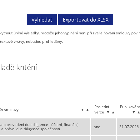
tnout úplné výsledky, protože jeho vyplnění není při zveřejňování smlouvy povi
textové vrstvy, nebudou prohledány.
dě kritérií
Poslední
Publikován
ět smlouvy
▼
▲
verze
▼
▲
▼
 o provedení due diligence - účetní, finanční,
ano
31.07.2026
a právní due diligence společnosti