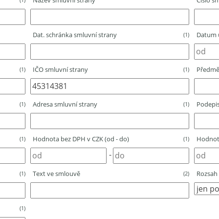
Název smluvní strany
Číslo sm
Dat. schránka smluvní strany
Datum u
(1)
IČO smluvní strany
Předmě
(1)
(1)
Adresa smluvní strany
Podepis
(1)
(1)
Hodnota bez DPH v CZK (od - do)
Hodnota
(1)
(1)
-
Text ve smlouvě
Rozsah 
(1)
(2)
(1)