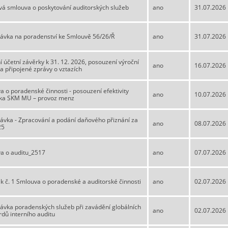
á smlouva o poskytování auditorských služeb
ano
31.07.2026
ávka na poradenství ke Smlouvě 56/26/Ř
ano
31.07.2026
 účetní závěrky k 31. 12. 2026, posouzení výroční
ano
16.07.2026
a připojené zprávy o vztazích
 o poradenské činnosti - posouzení efektivity
ano
10.07.2026
ska SKM MU – provoz menz
ávka - Zpracování a podání daňového přiznání za
ano
08.07.2026
25
a o auditu_2517
ano
07.07.2026
k č. 1 Smlouva o poradenské a auditorské činnosti
ano
02.07.2026
ávka poradenských služeb při zavádění globálních
ano
02.07.2026
dů interního auditu