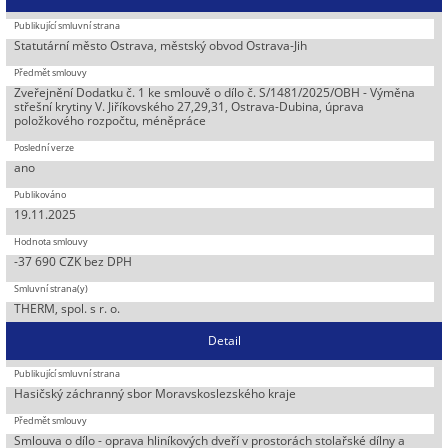
Statutární město Ostrava, městský obvod Ostrava-Jih
Zveřejnění Dodatku č. 1 ke smlouvě o dílo č. S/1481/2025/OBH - Výměna
střešní krytiny V. Jiříkovského 27,29,31, Ostrava-Dubina, úprava
položkového rozpočtu, méněpráce
ano
19.11.2025
-37 690 CZK bez DPH
THERM, spol. s r. o.
Detail
Hasičský záchranný sbor Moravskoslezského kraje
Smlouva o dílo - oprava hliníkových dveří v prostorách stolařské dílny a