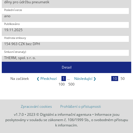
dílny pro údržbu pneumatik
ano
19.11.2025
154 963 CZK bez DPH
THERM, spol. s r. o.
Detail
Na začátek
❮ Předchozí
1
...
Následující ❯
10
50
100
500
Zpracování cookies
Prohlášení o přístupnosti
v1.7.0 • 2023 © Digitální a informační agentura • Informace jsou
poskytovány v souladu se zákonem č. 106/1999 Sb., o svobodném přístupu
k informacím.