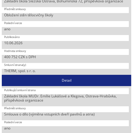
Základní škola Slezská Ostrava, Bohumínská 72, příspěvková organizace
Obložení stěn tělocvičny školy
ano
10.06.2026
400 752 CZK s DPH
THERM, spol. s r. o.
Detail
Základní škola MUDr. Emílie Lukášové a Klegova, Ostrava-Hrabůvka,
příspěvková organizace
Smlouva o dílo (výměna vstupních dveří pavilnů a atria)
ano