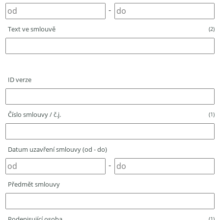
-
Text ve smlouvě
(2)
ID verze
Číslo smlouvy / č.j.
(1)
Datum uzavření smlouvy (od - do)
-
Předmět smlouvy
Podepisující osoba
(1)