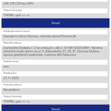
290 278 CZK bez DPH
THERM, spol. s r. o.
Detail
Statutární město Ostrava, městský obvod Ostrava-Jih
Zveřejnění Dodatku č. 2 ke smlouvě o dílo č. S/1481/2025/OBH - Výměna
střešních krytin domu na ul. V. Jiříkovského 27, 29, 31, Ostrava-Dubina -
úprava platebních podmínek, možnost dílčí fakturace
ano
27.11.2025
Neuvedeno
THERM, spol. s r. o.
Detail