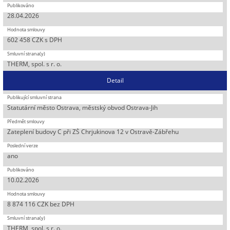
28.04.2026
602 458 CZK s DPH
THERM, spol. s r. o.
Detail
Statutární město Ostrava, městský obvod Ostrava-Jih
Zateplení budovy C při ZŠ Chrjukinova 12 v Ostravě-Zábřehu
ano
10.02.2026
8 874 116 CZK bez DPH
THERM, spol. s r. o.