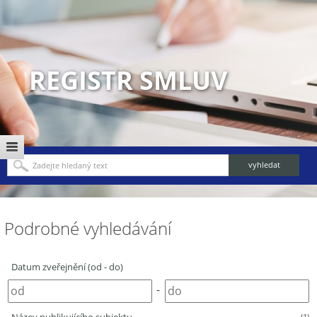
REGISTR SMLUV
Podrobné vyhledávání
Datum zveřejnění (od - do)
-
(1)