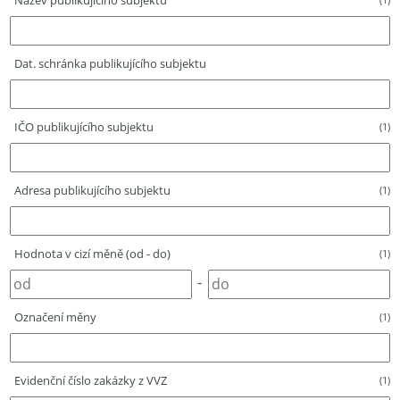
Název publikujícího subjektu
Dat. schránka publikujícího subjektu
IČO publikujícího subjektu
(1)
Adresa publikujícího subjektu
(1)
Hodnota v cizí měně (od - do)
(1)
-
Označení měny
(1)
Evidenční číslo zakázky z VVZ
(1)