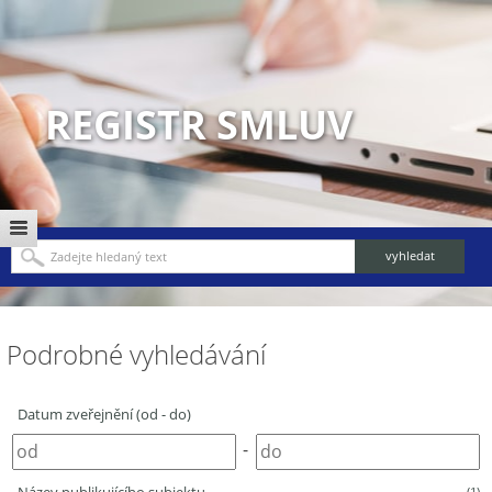
REGISTR SMLUV
Podrobné vyhledávání
Datum zveřejnění (od - do)
-
(1)