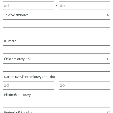
-
Text ve smlouvě
(2)
ID verze
Číslo smlouvy / č.j.
(1)
Datum uzavření smlouvy (od - do)
-
Předmět smlouvy
Podepisující osoba
(1)