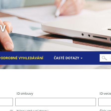
UV
PODROBNÉ VYHLEDÁVÁNÍ
ČASTÉ DOTAZY
ID smlouvy
ID verz
(1)