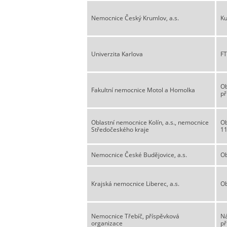
Nemocnice Český Krumlov, a.s.
Ku
Univerzita Karlova
FT
Ob
Fakultní nemocnice Motol a Homolka
př
Oblastní nemocnice Kolín, a.s., nemocnice
Ob
Středočeského kraje
11
Nemocnice České Budějovice, a.s.
Ob
Krajská nemocnice Liberec, a.s.
Ob
Nemocnice Třebíč, příspěvková
Ná
organizace
př