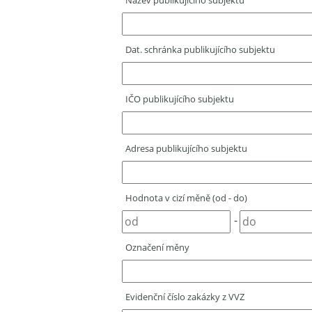
Název publikujícího subjektu
Dat. schránka publikujícího subjektu
IČO publikujícího subjektu
Adresa publikujícího subjektu
Hodnota v cizí měně (od - do)
-
Označení měny
Evidenční číslo zakázky z VVZ