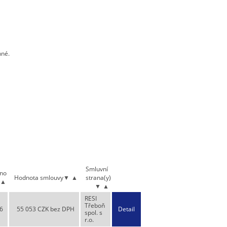
nné.
Smluvní
áno
Hodnota smlouvy
▼
▲
strana(y)
▲
▼
▲
RESI
Třeboň
6
55 053 CZK bez DPH
Detail
spol. s
r.o.