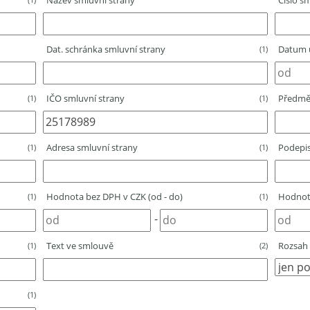
Název smluvní strany
Číslo sm
Dat. schránka smluvní strany
Datum u
(1)
IČO smluvní strany
Předmě
(1)
(1)
Adresa smluvní strany
Podepis
(1)
(1)
Hodnota bez DPH v CZK (od - do)
Hodnota
(1)
(1)
-
Text ve smlouvě
Rozsah 
(1)
(2)
(1)