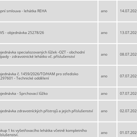
pní smlouva - lehátka REHA
ano
14.07.202
VS - objednávka 25278/26
ano
13.07.202
jednávka specialozovaných lůžek -OZT - obchodní
ano
08.07.202
ípady - zdravotnické lehátko vč. příslušenství
jednávka č. 1459/2026/TO/HAM pro středisko
ano
07.07.202
297601 - Technické oddělení
jednávka - Sprchovací lůžko
ano
07.07.202
jednávka zdravotníckých přístrojů a jejich příslušenství
ano
02.07.202
kup 1 ks vyšetřovacího lehátka včetně kompletního
ano
01.07.202
íslušenství.