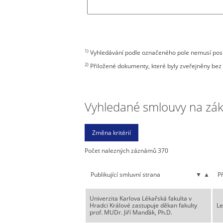
1)
Vyhledávání podle označeného pole nemusí posky
2)
Přiložené dokumenty, které byly zveřejněny bez 
Vyhledané smlouvy na zákla
Počet nalezných záznámů 370
Publikující smluvní strana
▼
▲
P
Univerzita Karlova Lékařská fakulta v
Hradci Králové zastupuje děkan fakulty
Le
prof. MUDr. Jiří Manďák, Ph.D.