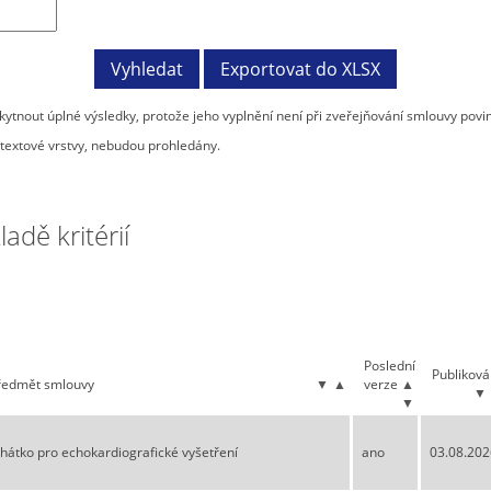
tnout úplné výsledky, protože jeho vyplnění není při zveřejňování smlouvy povi
textové vrstvy, nebudou prohledány.
dě kritérií
Poslední
Publikov
ředmět smlouvy
▼
▲
verze
▲
▼
▼
hátko pro echokardiografické vyšetření
ano
03.08.202