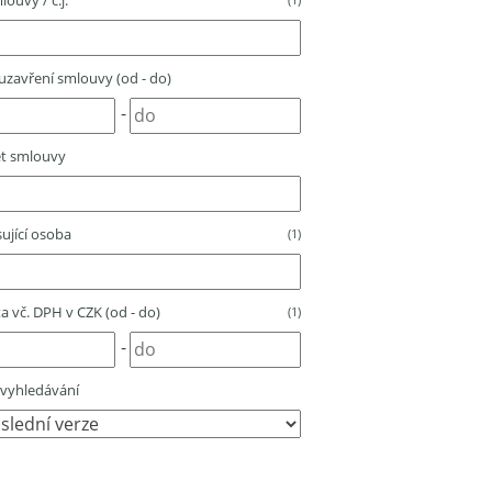
louvy / č.j.
zavření smlouvy (od - do)
-
t smlouvy
ující osoba
(1)
 vč. DPH v CZK (od - do)
(1)
-
vyhledávání