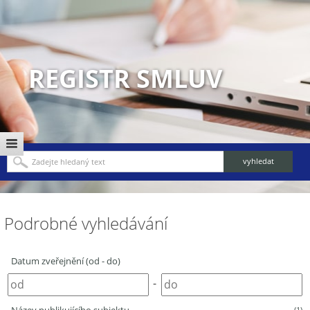
REGISTR SMLUV
Podrobné vyhledávání
Datum zveřejnění (od - do)
-
(1)