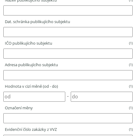
Název publikujícího subjektu
Dat. schránka publikujícího subjektu
IČO publikujícího subjektu
(1)
Adresa publikujícího subjektu
(1)
Hodnota v cizí měně (od - do)
(1)
-
Označení měny
(1)
Evidenční číslo zakázky z VVZ
(1)