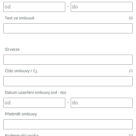
-
Text ve smlouvě
(2)
ID verze
Číslo smlouvy / č.j.
(1)
Datum uzavření smlouvy (od - do)
-
Předmět smlouvy
Podepisující osoba
(1)