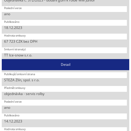
Objednávka č. 372/2023 - dodání gum k rolbě WM Junior
ano
18.12.2023
67 723 CZK bez DPH
TT Ice-snow s.r.o.
Detail
STEZA Zlín, spol. s r.o.
objednávka - servis rolby
ano
14.12.2023