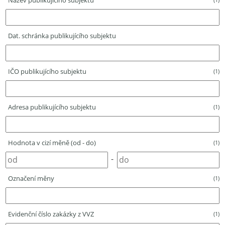
Název publikujícího subjektu
Dat. schránka publikujícího subjektu
IČO publikujícího subjektu
(1)
Adresa publikujícího subjektu
(1)
Hodnota v cizí měně (od - do)
(1)
-
Označení měny
(1)
Evidenční číslo zakázky z VVZ
(1)