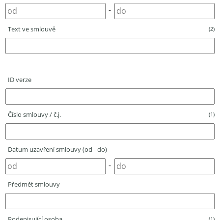
-
Text ve smlouvě
(2)
ID verze
Číslo smlouvy / č.j.
(1)
Datum uzavření smlouvy (od - do)
-
Předmět smlouvy
Podepisující osoba
(1)