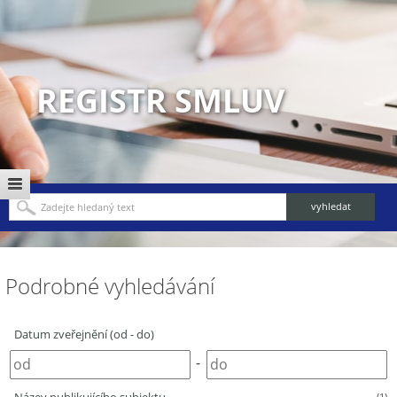
REGISTR SMLUV
Podrobné vyhledávání
Datum zveřejnění (od - do)
-
(1)