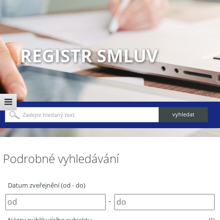
REGISTR SMLUV
Podrobné vyhledávání
Datum zveřejnění (od - do)
-
(1)