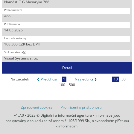
Náměstí T.G.Masaryka 788
ano
14.05.2026
168 300 CZK bez DPH
Visual Systems s.r.o.
Detail
Na začátek
❮ Předchozí
1
...
Následující ❯
10
50
100
500
Zpracování cookies
Prohlášení o přístupnosti
v1.7.0 • 2023 © Digitální a informační agentura • Informace jsou
poskytovány v souladu se zákonem č. 106/1999 Sb., o svobodném přístupu
k informacím.