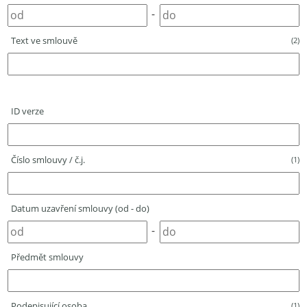
-
Text ve smlouvě
(2)
ID verze
Číslo smlouvy / č.j.
(1)
Datum uzavření smlouvy (od - do)
-
Předmět smlouvy
Podepisující osoba
(1)