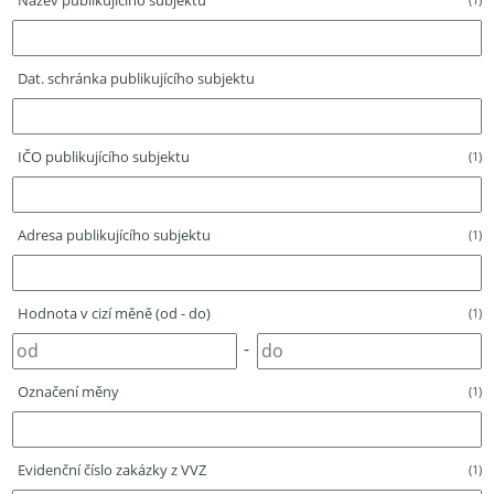
Název publikujícího subjektu
Dat. schránka publikujícího subjektu
IČO publikujícího subjektu
(1)
Adresa publikujícího subjektu
(1)
Hodnota v cizí měně (od - do)
(1)
-
Označení měny
(1)
Evidenční číslo zakázky z VVZ
(1)