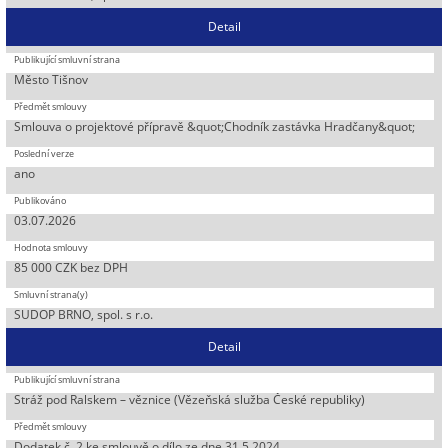
Detail
Město Tišnov
Smlouva o projektové přípravě &quot;Chodník zastávka Hradčany&quot;
ano
03.07.2026
85 000 CZK bez DPH
SUDOP BRNO, spol. s r.o.
Detail
Stráž pod Ralskem – věznice (Vězeňská služba České republiky)
Dodatek č. 2 ke smlouvě o dílo ze dne 31.5.2024