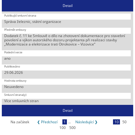
Detail
Správa železnic, státní organizace
Dodatek č. 11 ke Smlouvě o dílo na zhotovení dokumentace pro stavební
povolení a výkon autorského dozoru projektanta při realizaci stavby
„Modernizace a elektrizace trati Otrokovice – Vizovice“
ano
29.06.2026
Neuvedeno
Více smluvních stran
Detail
Na začátek
❮ Předchozí
1
...
Následující ❯
10
50
100
500