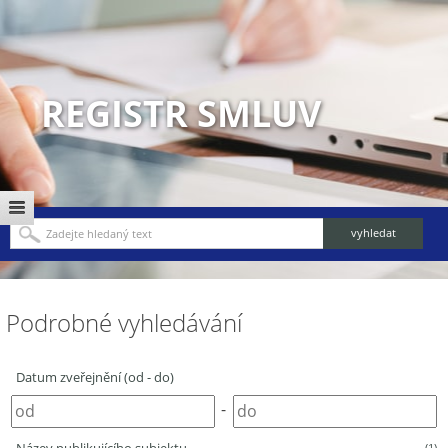
REGISTR SMLUV
Podrobné vyhledávání
Datum zveřejnění (od - do)
-
(1)