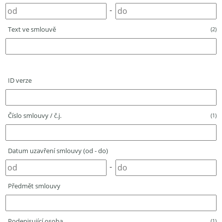
-
Text ve smlouvě
(2)
ID verze
Číslo smlouvy / č.j.
(1)
Datum uzavření smlouvy (od - do)
-
Předmět smlouvy
Podepisující osoba
(1)