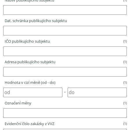
Název publikujícího subjektu
Dat. schránka publikujícího subjektu
IČO publikujícího subjektu
(1)
Adresa publikujícího subjektu
(1)
Hodnota v cizí měně (od - do)
(1)
-
Označení měny
(1)
Evidenční číslo zakázky z VVZ
(1)