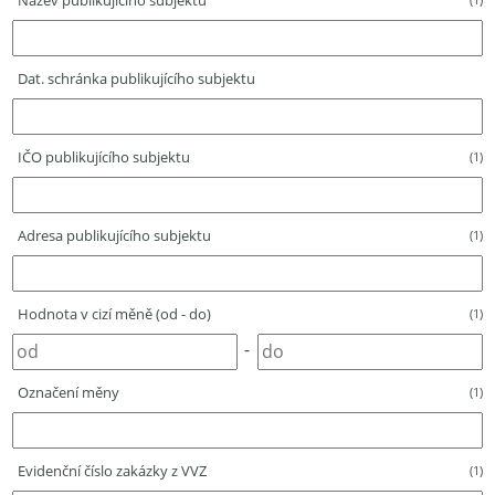
Název publikujícího subjektu
Dat. schránka publikujícího subjektu
IČO publikujícího subjektu
(1)
Adresa publikujícího subjektu
(1)
Hodnota v cizí měně (od - do)
(1)
-
Označení měny
(1)
Evidenční číslo zakázky z VVZ
(1)