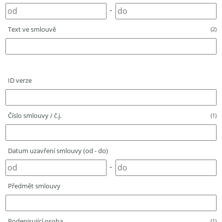
-
Text ve smlouvě
(2)
ID verze
Číslo smlouvy / č.j.
(1)
Datum uzavření smlouvy (od - do)
-
Předmět smlouvy
Podepisující osoba
(1)