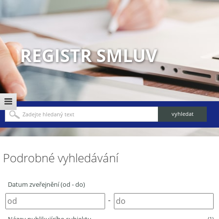
REGISTR SMLUV
Podrobné vyhledávání
Datum zveřejnění (od - do)
-
(1)