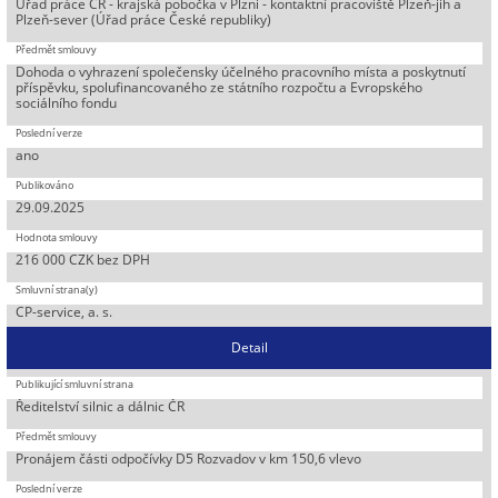
Úřad práce ČR - krajská pobočka v Plzni - kontaktní pracoviště Plzeň-jih a
Plzeň-sever (Úřad práce České republiky)
Dohoda o vyhrazení společensky účelného pracovního místa a poskytnutí
příspěvku, spolufinancovaného ze státního rozpočtu a Evropského
sociálního fondu
ano
29.09.2025
216 000 CZK bez DPH
CP-service, a. s.
Detail
Ředitelství silnic a dálnic ČR
Pronájem části odpočívky D5 Rozvadov v km 150,6 vlevo