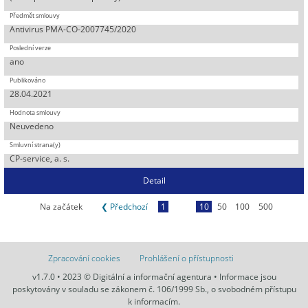
Antivirus PMA-CO-2007745/2020
ano
28.04.2021
Neuvedeno
CP-service, a. s.
Detail
Na začátek
❮ Předchozí
1
10
50
100
500
Zpracování cookies
Prohlášení o přístupnosti
v1.7.0 • 2023 © Digitální a informační agentura • Informace jsou
poskytovány v souladu se zákonem č. 106/1999 Sb., o svobodném přístupu
k informacím.