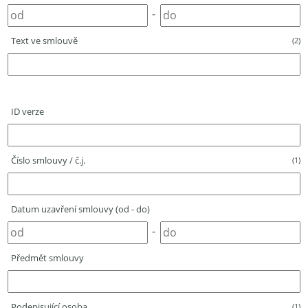
-
Text ve smlouvě
(2)
ID verze
Číslo smlouvy / č.j.
(1)
Datum uzavření smlouvy (od - do)
-
Předmět smlouvy
Podepisující osoba
(1)