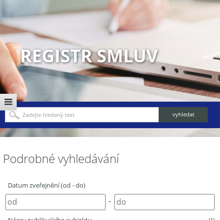
REGISTR SMLUV
Podrobné vyhledávání
Datum zveřejnění (od - do)
-
(1)