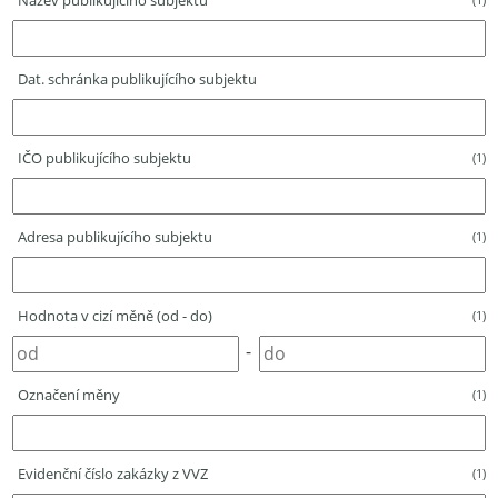
Název publikujícího subjektu
Dat. schránka publikujícího subjektu
IČO publikujícího subjektu
(1)
Adresa publikujícího subjektu
(1)
Hodnota v cizí měně (od - do)
(1)
-
Označení měny
(1)
Evidenční číslo zakázky z VVZ
(1)