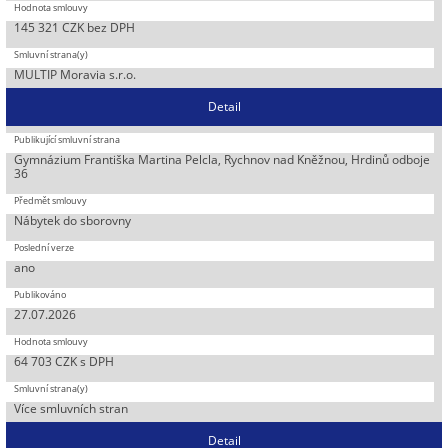
145 321 CZK bez DPH
MULTIP Moravia s.r.o.
Detail
Gymnázium Františka Martina Pelcla, Rychnov nad Kněžnou, Hrdinů odboje
36
Nábytek do sborovny
ano
27.07.2026
64 703 CZK s DPH
Více smluvních stran
Detail