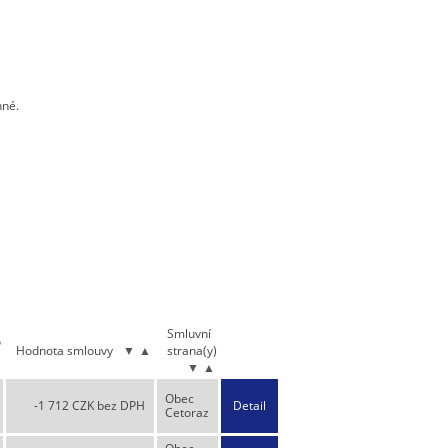
nné.
Smluvní
o
Hodnota smlouvy
▼
▲
strana(y)
▼
▲
Obec
-1 712 CZK bez DPH
Detail
Cetoraz