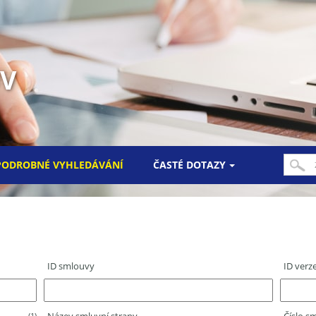
UV
PODROBNÉ VYHLEDÁVÁNÍ
ČASTÉ DOTAZY
ID smlouvy
ID verz
(1)