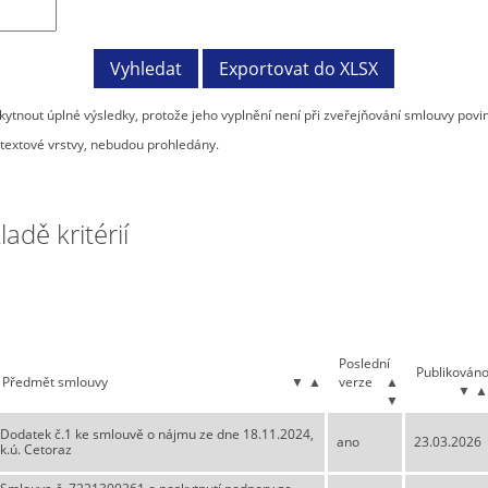
tnout úplné výsledky, protože jeho vyplnění není při zveřejňování smlouvy povi
textové vrstvy, nebudou prohledány.
dě kritérií
Poslední
Publikován
Předmět smlouvy
▼
▲
verze
▲
▼
▲
▼
Dodatek č.1 ke smlouvě o nájmu ze dne 18.11.2024,
ano
23.03.2026
k.ú. Cetoraz