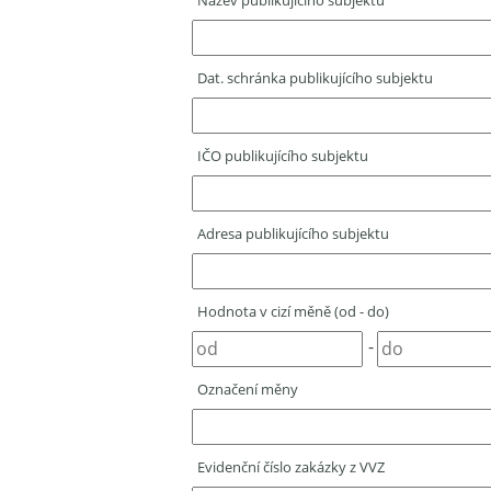
Název publikujícího subjektu
Dat. schránka publikujícího subjektu
IČO publikujícího subjektu
Adresa publikujícího subjektu
Hodnota v cizí měně (od - do)
-
Označení měny
Evidenční číslo zakázky z VVZ