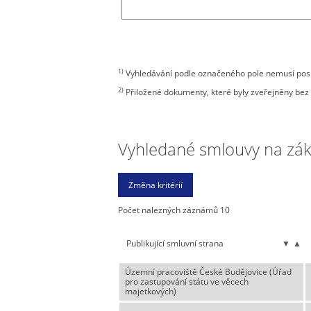
1)
Vyhledávání podle označeného pole nemusí posky
2)
Přiložené dokumenty, které byly zveřejněny bez 
Vyhledané smlouvy na zákla
Počet nalezných záznámů 10
Publikující smluvní strana
▼
▲
Územní pracoviště České Budějovice (Úřad
pro zastupování státu ve věcech
majetkových)