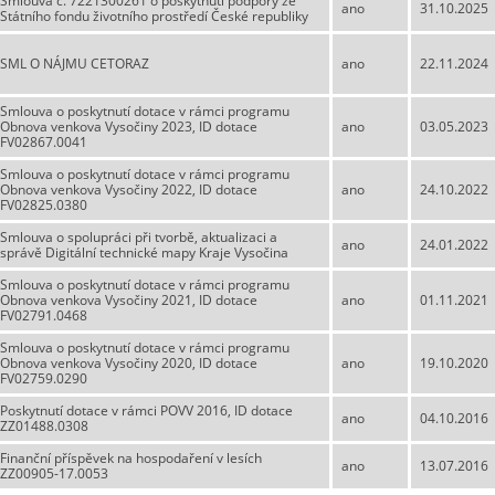
Smlouva č. 7221300261 o poskytnutí podpory ze
ano
31.10.2025
Státního fondu životního prostředí České republiky
SML O NÁJMU CETORAZ
ano
22.11.2024
Smlouva o poskytnutí dotace v rámci programu
Obnova venkova Vysočiny 2023, ID dotace
ano
03.05.2023
FV02867.0041
Smlouva o poskytnutí dotace v rámci programu
Obnova venkova Vysočiny 2022, ID dotace
ano
24.10.2022
FV02825.0380
Smlouva o spolupráci při tvorbě, aktualizaci a
ano
24.01.2022
správě Digitální technické mapy Kraje Vysočina
Smlouva o poskytnutí dotace v rámci programu
Obnova venkova Vysočiny 2021, ID dotace
ano
01.11.2021
FV02791.0468
Smlouva o poskytnutí dotace v rámci programu
Obnova venkova Vysočiny 2020, ID dotace
ano
19.10.2020
FV02759.0290
Poskytnutí dotace v rámci POVV 2016, ID dotace
ano
04.10.2016
ZZ01488.0308
Finanční příspěvek na hospodaření v lesích
ano
13.07.2016
ZZ00905-17.0053