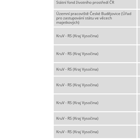
Státní fond životního prostředí ČR
Územní pracoviště České Budějovice (Úřad
pro zastupování státu ve věcech
majetkových)
KruV - RS (Kraj Vysočina)
KruV - RS (Kraj Vysočina)
KruV - RS (Kraj Vysočina)
KruV - RS (Kraj Vysočina)
KruV - RS (Kraj Vysočina)
KruV - RS (Kraj Vysočina)
KruV - RS (Kraj Vysočina)