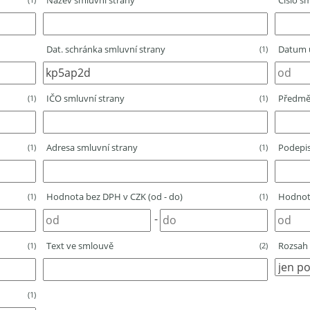
Název smluvní strany
Číslo sm
Dat. schránka smluvní strany
Datum u
(1)
IČO smluvní strany
Předmě
(1)
(1)
Adresa smluvní strany
Podepis
(1)
(1)
Hodnota bez DPH v CZK (od - do)
Hodnota
(1)
(1)
-
Text ve smlouvě
Rozsah 
(1)
(2)
(1)