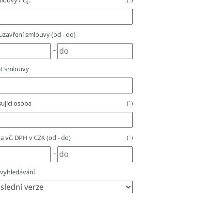
louvy / č.j.
zavření smlouvy (od - do)
-
t smlouvy
ující osoba
(1)
 vč. DPH v CZK (od - do)
(1)
-
vyhledávání