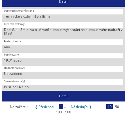
Detail
Technické služby města Jičína
Dod. č. 4 - Smlouva o užívání autobusových stání na autobusovém nádraží v
JIčíně
ano
19.01.2026
Neuvedeno
BusLine LK s.r.o.
Detail
Na začátek
❮ Předchozí
1
...
Následující ❯
10
50
100
500