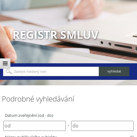
REGISTR SMLUV
Podrobné vyhledávání
Datum zveřejnění (od - do)
-
(1)