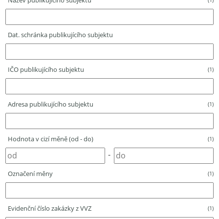
Název publikujícího subjektu
Dat. schránka publikujícího subjektu
IČO publikujícího subjektu
(1)
Adresa publikujícího subjektu
(1)
Hodnota v cizí měně (od - do)
(1)
-
Označení měny
(1)
Evidenční číslo zakázky z VVZ
(1)