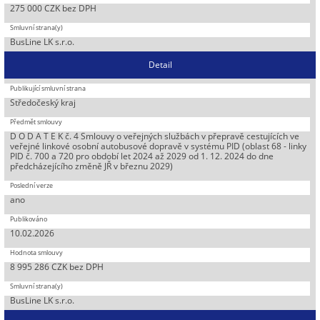
275 000 CZK bez DPH
BusLine LK s.r.o.
Detail
Středočeský kraj
D O D A T E K č. 4 Smlouvy o veřejných službách v přepravě cestujících ve
veřejné linkové osobní autobusové dopravě v systému PID (oblast 68 - linky
PID č. 700 a 720 pro období let 2024 až 2029 od 1. 12. 2024 do dne
předcházejícího změně JŘ v březnu 2029)
ano
10.02.2026
8 995 286 CZK bez DPH
BusLine LK s.r.o.