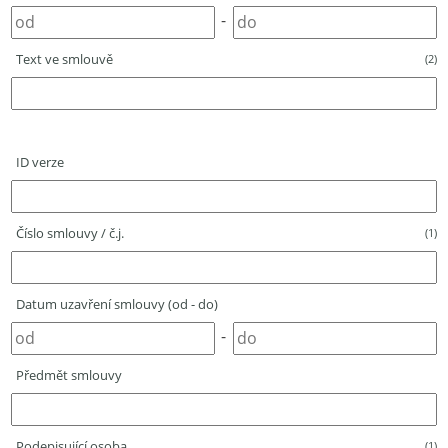
-
Text ve smlouvě
(2)
ID verze
Číslo smlouvy / č.j.
(1)
Datum uzavření smlouvy (od - do)
-
Předmět smlouvy
Podepisující osoba
(1)