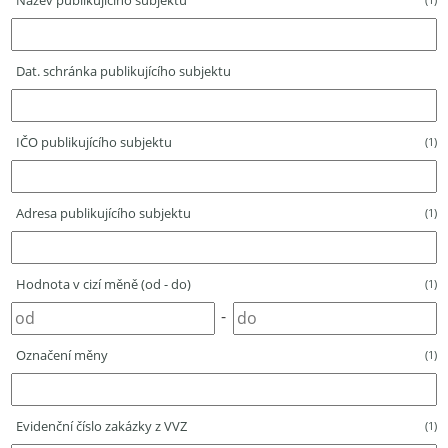
Název publikujícího subjektu
Dat. schránka publikujícího subjektu
IČO publikujícího subjektu
(1)
Adresa publikujícího subjektu
(1)
Hodnota v cizí měně (od - do)
(1)
-
Označení měny
(1)
Evidenční číslo zakázky z VVZ
(1)