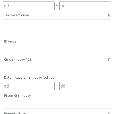
-
Text ve smlouvě
(2)
ID verze
Číslo smlouvy / č.j.
(1)
Datum uzavření smlouvy (od - do)
-
Předmět smlouvy
Podepisující osoba
(1)