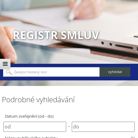
REGISTR SMLUV
Podrobné vyhledávání
Datum zveřejnění (od - do)
-
(1)