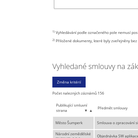
1)
Vyhledávání podle označeného pole nemusí posky
2)
Přiložené dokumenty, které byly zveřejněny bez 
Vyhledané smlouvy na zákla
Počet nalezných záznámů 156
Publikující smluvní
Předmět smlouvy
strana
▼
▲
Město Šumperk
Smlouva o zpracování si
Národní zemědělské
Objednávka SW aplikace