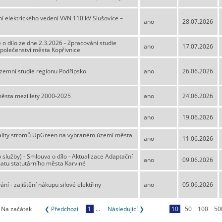
í elektrického vedení VVN 110 kV Slušovice –
ano
28.07.2026
 o dílo ze dne 2.3.2026 - Zpracování studie
ano
17.07.2026
polečenství města Kopřivnice
zemní studie regionu Podřipsko
ano
26.06.2026
města mezi lety 2000-2025
ano
24.06.2026
ano
19.06.2026
tality stromů UpGreen na vybraném území města
ano
11.06.2026
 služby) - Smlouva o dílo - Aktualizace Adaptační
ano
09.06.2026
atu statutárního města Karviné
í - zajištění nákupu silové elektřiny
ano
05.06.2026
Na začátek
❮ Předchozí
1
...
Následující ❯
10
50
100
50