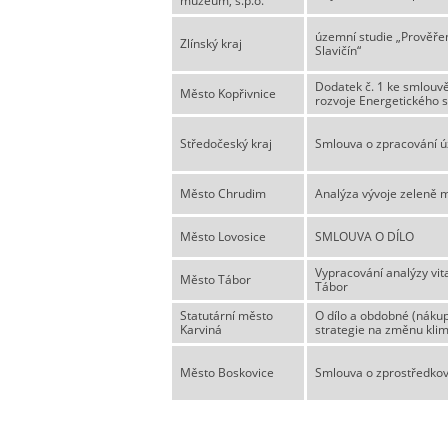
muzeum, s.p.o.
územní studie „Prověřen
Zlínský kraj
Slavičín“
Dodatek č. 1 ke smlouvě
Město Kopřivnice
rozvoje Energetického s
Středočeský kraj
Smlouva o zpracování ú
Město Chrudim
Analýza vývoje zeleně 
Město Lovosice
SMLOUVA O DÍLO
Vypracování analýzy vi
Město Tábor
Tábor
Statutární město
O dílo a obdobné (nákup
Karviná
strategie na změnu klim
Město Boskovice
Smlouva o zprostředkován