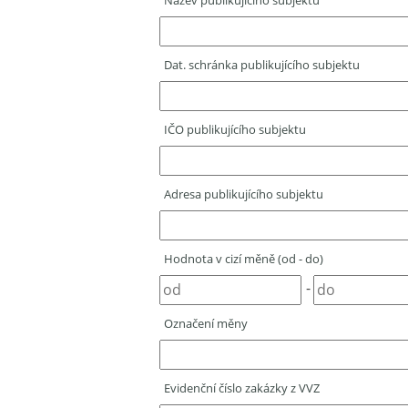
Název publikujícího subjektu
Dat. schránka publikujícího subjektu
IČO publikujícího subjektu
Adresa publikujícího subjektu
Hodnota v cizí měně (od - do)
-
Označení měny
Evidenční číslo zakázky z VVZ