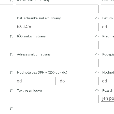
Název smluvní strany
Číslo sm
Dat. schránka smluvní strany
Datum u
(1)
IČO smluvní strany
Předmě
(1)
(1)
Adresa smluvní strany
Podepis
(1)
(1)
Hodnota bez DPH v CZK (od - do)
Hodnota
(1)
(1)
-
Text ve smlouvě
Rozsah 
(1)
(2)
(1)