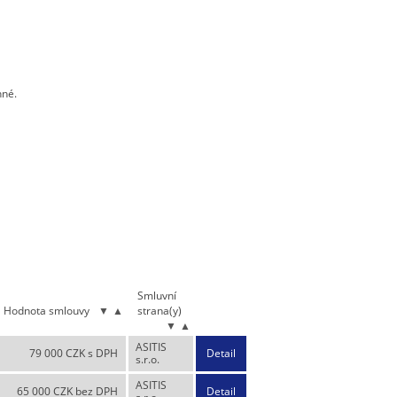
nné.
Smluvní
Hodnota smlouvy
▼
▲
strana(y)
▼
▲
ASITIS
79 000 CZK s DPH
Detail
s.r.o.
ASITIS
65 000 CZK bez DPH
Detail