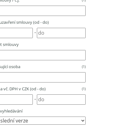
louvy / č.j.
zavření smlouvy (od - do)
-
t smlouvy
ující osoba
(1)
 vč. DPH v CZK (od - do)
(1)
-
vyhledávání