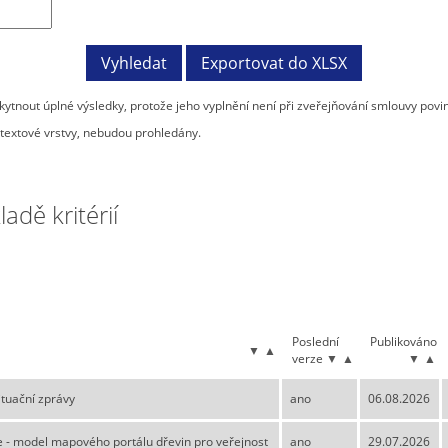
tnout úplné výsledky, protože jeho vyplnění není při zveřejňování smlouvy povi
textové vrstvy, nebudou prohledány.
dě kritérií
Poslední
Publikováno
▼
▲
verze
▼
▲
▼
▲
tuační zprávy
ano
06.08.2026
 - model mapového portálu dřevin pro veřejnost
ano
29.07.2026