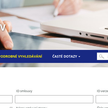
UV
PODROBNÉ VYHLEDÁVÁNÍ
ČASTÉ DOTAZY
ID smlouvy
ID verz
(1)