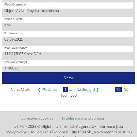
Objednávka nábytku - maskérna
ano
03.09.2025
116 125 CZK bez DPH
TOKA a.s.
Detail
Na začátek
❮ Předchozí
1
...
Následující ❯
10
50
100
500
Zpracování cookies
Prohlášení o přístupnosti
v1.7.0 • 2023 © Digitální a informační agentura • Informace jsou
poskytovány v souladu se zákonem č. 106/1999 Sb., o svobodném přístupu