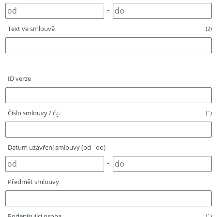
-
Text ve smlouvě
(2)
ID verze
Číslo smlouvy / č.j.
(1)
Datum uzavření smlouvy (od - do)
-
Předmět smlouvy
Podepisující osoba
(1)