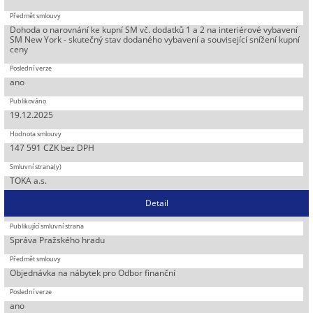
Dohoda o narovnání ke kupní SM vč. dodatků 1 a 2 na interiérové vybavení
SM New York - skutečný stav dodaného vybavení a související snížení kupní
ceny
ano
19.12.2025
147 591 CZK bez DPH
TOKA a.s.
Detail
Správa Pražského hradu
Objednávka na nábytek pro Odbor finanční
ano