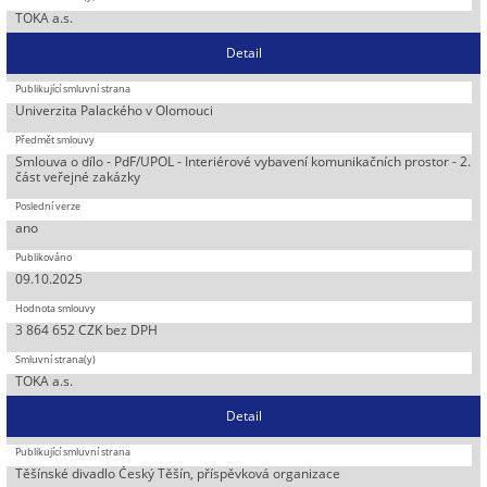
TOKA a.s.
Detail
Univerzita Palackého v Olomouci
Smlouva o dílo - PdF/UPOL - Interiérové vybavení komunikačních prostor - 2.
část veřejné zakázky
ano
09.10.2025
3 864 652 CZK bez DPH
TOKA a.s.
Detail
Těšínské divadlo Český Těšín, příspěvková organizace