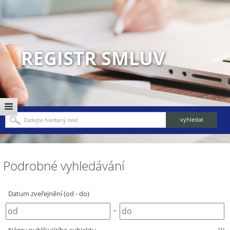
REGISTR SMLUV
Podrobné vyhledávání
Datum zveřejnění (od - do)
-
(1)