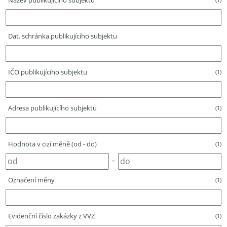
Název publikujícího subjektu
Dat. schránka publikujícího subjektu
IČO publikujícího subjektu
(1)
Adresa publikujícího subjektu
(1)
Hodnota v cizí měně (od - do)
(1)
-
Označení měny
(1)
Evidenční číslo zakázky z VVZ
(1)