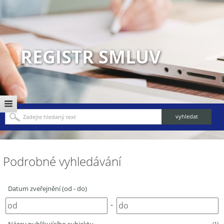
REGISTR SMLUV
Podrobné vyhledávání
Datum zveřejnění (od - do)
-
(1)