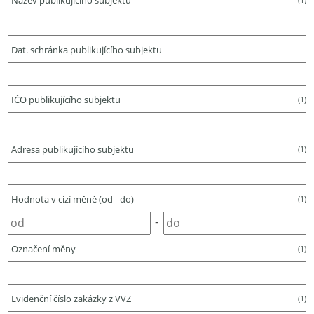
Název publikujícího subjektu
Dat. schránka publikujícího subjektu
IČO publikujícího subjektu
(1)
Adresa publikujícího subjektu
(1)
Hodnota v cizí měně (od - do)
(1)
-
Označení měny
(1)
Evidenční číslo zakázky z VVZ
(1)