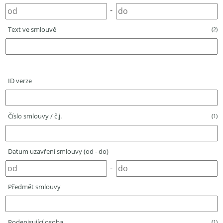
-
Text ve smlouvě
(2)
ID verze
Číslo smlouvy / č.j.
(1)
Datum uzavření smlouvy (od - do)
-
Předmět smlouvy
Podepisující osoba
(1)