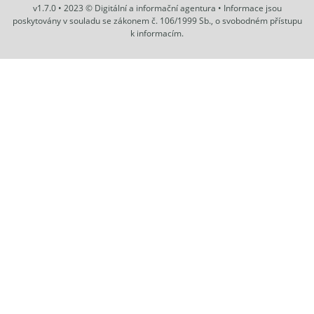
v1.7.0 • 2023 © Digitální a informační agentura • Informace jsou
poskytovány v souladu se zákonem č. 106/1999 Sb., o svobodném přístupu
k informacím.