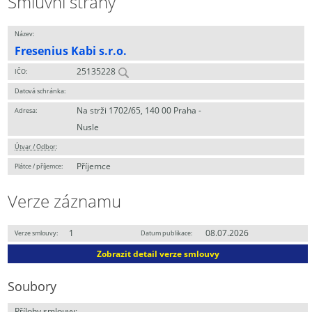
Smluvní strany
Název:
Fresenius Kabi s.r.o.
25135228
IČO:
Datová schránka:
Na strži 1702/65, 140 00 Praha -
Adresa:
Nusle
Útvar / Odbor
:
Příjemce
Plátce / příjemce:
Verze záznamu
1
08.07.2026
Verze smlouvy:
Datum publikace:
Zobrazit detail verze smlouvy
Soubory
Přílohy smlouvy: