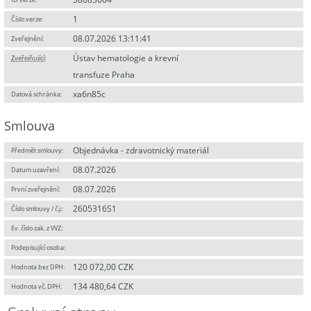
1
Číslo verze:
08.07.2026 13:11:41
Zveřejnění:
Ústav hematologie a krevní
Zveřejňující
:
transfuze Praha
xa6n85c
Datová schránka:
Smlouva
Objednávka - zdravotnický materiál
Předmět smlouvy:
08.07.2026
Datum uzavření:
08.07.2026
První zveřejnění:
2605316S1
Číslo smlouvy / č.j.:
Ev. číslo zak. z VVZ:
Podepisující osoba:
120 072,00 CZK
Hodnota bez DPH:
134 480,64 CZK
Hodnota vč. DPH: