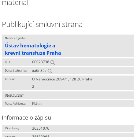
materiál
Publikující smluvní strana
Název subjektu:
Ústav hematologie a
krevní transfuze Praha
00023736
IČO:
xa6n85c
Datová schránka:
U Nemocnice 2094/1, 128 20 Praha
Adresa:
2
Útvar / Odbor
:
Plátce
Plátce / příjemce:
Informace o zápisu
36351076
ID smlouvy:
38683064
ID verze: