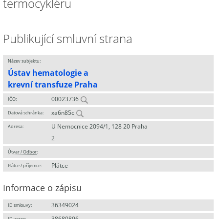
termocykléru
Publikující smluvní strana
Název subjektu:
Ústav hematologie a
krevní transfuze Praha
00023736
IČO:
xa6n85c
Datová schránka:
U Nemocnice 2094/1, 128 20 Praha
Adresa:
2
Útvar / Odbor
:
Plátce
Plátce / příjemce:
Informace o zápisu
36349024
ID smlouvy:
38680896
ID verze: