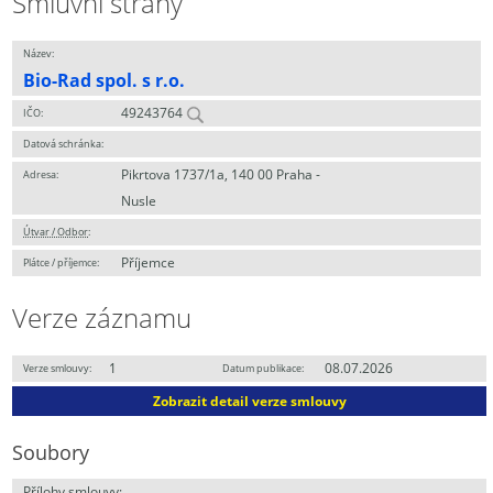
Smluvní strany
Název:
Bio-Rad spol. s r.o.
49243764
IČO:
Datová schránka:
Pikrtova 1737/1a, 140 00 Praha -
Adresa:
Nusle
Útvar / Odbor
:
Příjemce
Plátce / příjemce:
Verze záznamu
1
08.07.2026
Verze smlouvy:
Datum publikace:
Zobrazit detail verze smlouvy
Soubory
Přílohy smlouvy: