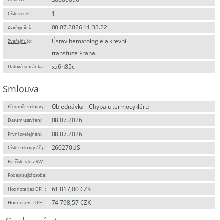
1
Číslo verze:
08.07.2026 11:33:22
Zveřejnění:
Ústav hematologie a krevní
Zveřejňující
:
transfuze Praha
xa6n85c
Datová schránka:
Smlouva
Objednávka - Chyba u termocykléru
Předmět smlouvy:
08.07.2026
Datum uzavření:
08.07.2026
První zveřejnění:
260270US
Číslo smlouvy / č.j.:
Ev. číslo zak. z VVZ:
Podepisující osoba:
61 817,00 CZK
Hodnota bez DPH:
74 798,57 CZK
Hodnota vč. DPH: