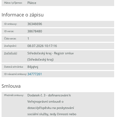
Plátce
Plátce / příjemce:
Informace o zápisu
36346696
ID smlouvy:
38678480
ID verze:
1
Číslo verze:
08.07.2026 10:17:16
Zveřejnění:
Středočeský kraj - Registr smluv
Zveřejňující
:
(Středočeský kraj)
84jqhnj
Datová schránka:
34777261
ID návazné smlouvy:
Smlouva
Dodatek č. 3 - dofinancování k
Předmět smlouvy:
Veřejnoprávní smlouvě o
dotaci/příspěvku na poskytování
sociální služby, tedy činnosti nebo