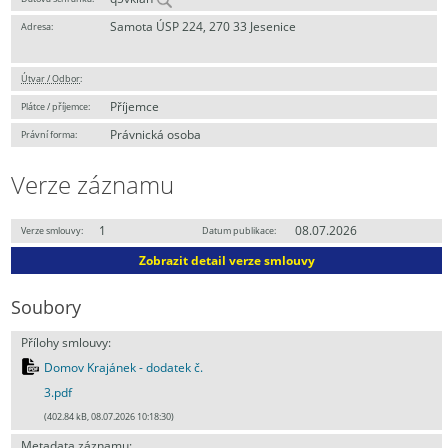
Samota ÚSP 224, 270 33 Jesenice
Adresa:
Útvar / Odbor
:
Příjemce
Plátce / příjemce:
Právnická osoba
Právní forma:
Verze záznamu
1
08.07.2026
Verze smlouvy:
Datum publikace:
Zobrazit detail verze smlouvy
Soubory
Přílohy smlouvy:
Domov Krajánek - dodatek č.
3.pdf
(402.84 kB, 08.07.2026 10:18:30)
Metadata záznamu: