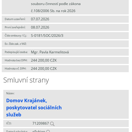
souboru činností podle zákona
č.108/2006 Sb. na rok 2026
07.07.2026
Datum uzavření:
08.07.2026
První zveřejnění:
S-0181/SOC/2026/3
Číslo smlouvy / č.j.:
Ev. číslo zak. z VVZ:
Mgr. Pavla Karmelitová
Podepisující osoba:
244 200,00 CZK
Hodnota bez DPH:
244 200,00 CZK
Hodnota vč. DPH:
Smluvní strany
Název:
Domov Krajánek,
poskytovatel sociálních
služeb
71209867
IČO:
q5vkian
Datová schránka: