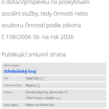
o dotaci/příspěvku na poskytování
sociální služby, tedy činnosti nebo
souboru činností podle zákona
č.108/2006 Sb. na rok 2026
Publikující smluvní strana
Název subjektu:
Středočeský kraj
70891095
IČO:
84jqhnj
Datová schránka:
Středočeský kraj, Zborovská 11,
Adresa:
15021 Praha, info@kr-s.cz
Odbor sociálních věcí
Útvar / Odbor
: