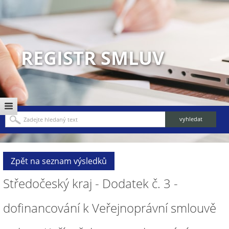
REGISTR SMLUV
Zpět na seznam výsledků
Středočeský kraj - Dodatek č. 3 -
dofinancování k Veřejnoprávní smlouvě