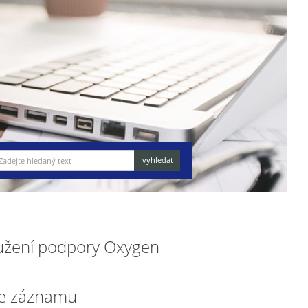
loužení podpory Oxygen
e záznamu