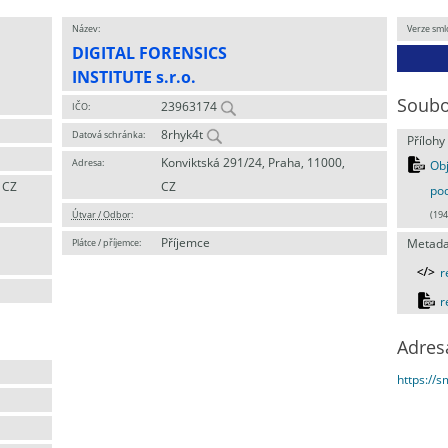
Název:
Verze sml
DIGITAL FORENSICS
INSTITUTE s.r.o.
Soubo
23963174
IČO:
8rhyk4t
Datová schránka:
Přílohy
Konviktská 291/24, Praha, 11000,
Adresa:
Obj
 CZ
CZ
pod
Útvar / Odbor
:
(194
Příjemce
Plátce / příjemce:
Metada
r
r
Adres
https://