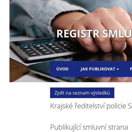
REGISTR SML
ÚVOD
JAK PUBLIKOVAT
Zpět na seznam výsledků
Krajské ředitelství polic
Publikující smluvní strana