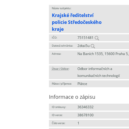
Název subjektu:
Krajské ředitelství
policie Středočeského
kraje
75151481
IČO:
2dtai5u
Datová schránka:
Na Baních 1535, 15600 Praha 5,
Adresa:
Odbor informačních a
Útvar / Odbor
:
komunikačních technologií
Plátce
Plátce / příjemce:
Informace o zápisu
36346332
ID smlouvy:
38678100
ID verze:
1
Číslo verze: