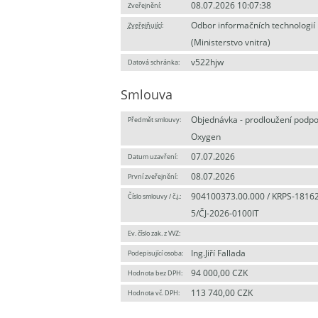
08.07.2026 10:07:38
Zveřejnění:
Odbor informačních technologií
Zveřejňující
:
(Ministerstvo vnitra)
v522hjw
Datová schránka:
Smlouva
Objednávka - prodloužení podpo
Předmět smlouvy:
Oxygen
07.07.2026
Datum uzavření:
08.07.2026
První zveřejnění:
904100373.00.000 / KRPS-1816
Číslo smlouvy / č.j.:
5/ČJ-2026-0100IT
Ev. číslo zak. z VVZ:
Ing.Jiří Fallada
Podepisující osoba:
94 000,00 CZK
Hodnota bez DPH:
113 740,00 CZK
Hodnota vč. DPH: