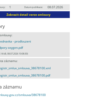
1
08.07.2026
ouvy:
Datum publikace:
Zobrazit detail verze smlouvy
ry
 smlouvy:
ednavka - prodlouzeni
pory oxygen.pdf
.14 kB, 08.07.2026 10:08:30)
ta záznamu:
egistr_smluv_smlouva_38678100.xml
egistr_smluv_smlouva_38678100.pdf
a záznamu
smlouvy.gov.cz/smlouva/38678100