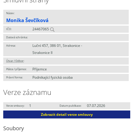
Název:
Monika Ševčíková
24467065
IČO:
Datová schránka:
Luční 457, 386 01, Strakonice -
Adresa:
Strakonice II
Útvar / Odbor
:
Příjemce
Plátce / příjemce:
Podnikající fyzická osoba
Právní forma:
Verze záznamu
1
07.07.2026
Verze smlouvy:
Datum publikace:
Zobrazit detail verze smlouvy
Soubory