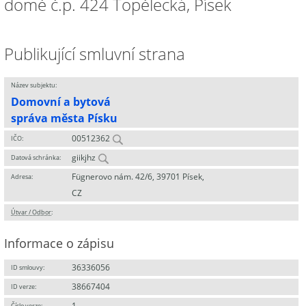
domě č.p. 424 Topělecká, Písek
Publikující smluvní strana
Název subjektu:
Domovní a bytová
správa města Písku
00512362
IČO:
giikjhz
Datová schránka:
Fügnerovo nám. 42/6, 39701 Písek,
Adresa:
CZ
Útvar / Odbor
:
Informace o zápisu
36336056
ID smlouvy:
38667404
ID verze:
1
Číslo verze: