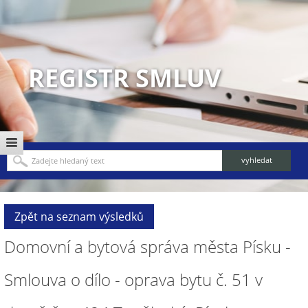
REGISTR SMLUV
Zpět na seznam výsledků
Domovní a bytová správa města Písku -
Smlouva o dílo - oprava bytu č. 51 v