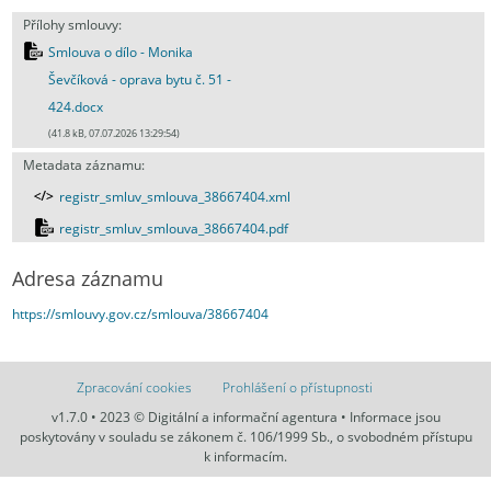
Přílohy smlouvy:
Smlouva o dílo - Monika
Ševčíková - oprava bytu č. 51 -
424.docx
(41.8 kB, 07.07.2026 13:29:54)
Metadata záznamu:
registr_smluv_smlouva_38667404.xml
registr_smluv_smlouva_38667404.pdf
Adresa záznamu
https://smlouvy.gov.cz/smlouva/38667404
Zpracování cookies
Prohlášení o přístupnosti
v1.7.0 • 2023 © Digitální a informační agentura • Informace jsou
poskytovány v souladu se zákonem č. 106/1999 Sb., o svobodném přístupu
k informacím.