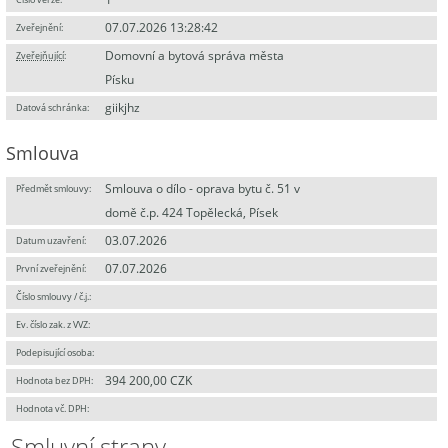
07.07.2026 13:28:42
Zveřejnění:
Domovní a bytová správa města
Zveřejňující
:
Písku
giikjhz
Datová schránka:
Smlouva
Smlouva o dílo - oprava bytu č. 51 v
Předmět smlouvy:
domě č.p. 424 Topělecká, Písek
03.07.2026
Datum uzavření:
07.07.2026
První zveřejnění:
Číslo smlouvy / č.j.:
Ev. číslo zak. z VVZ:
Podepisující osoba:
394 200,00 CZK
Hodnota bez DPH:
Hodnota vč. DPH:
Smluvní strany