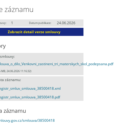
e záznamu
1
24.06.2026
ouvy:
Datum publikace:
Zobrazit detail verze smlouvy
ry
 smlouvy:
ouva_o_dilo_Venkovni_zastineni_tri_materskych_skol_podepsana.pdf
5 MB, 24.06.2026 11:16:32)
ta záznamu:
egistr_smluv_smlouva_38500418.xml
egistr_smluv_smlouva_38500418.pdf
a záznamu
smlouvy.gov.cz/smlouva/38500418