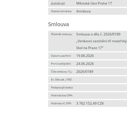
Městská část Praha 17
Zveřejňující
:
4mnbvza
Datová schránka:
Smlouva
Smlouva o dílo č. 2026/0189
Předmět smlouvy:
„Venkovní zastínění tří mateřsk
škol na Praze 17“
19.06.2026
Datum uzavření:
24.06.2026
První zveřejnění:
2026/0189
Číslo smlouvy / č.j.:
Ev. číslo zak. z VVZ:
Podepisující osoba:
Hodnota bez DPH:
3 762 152,49 CZK
Hodnota vč. DPH: