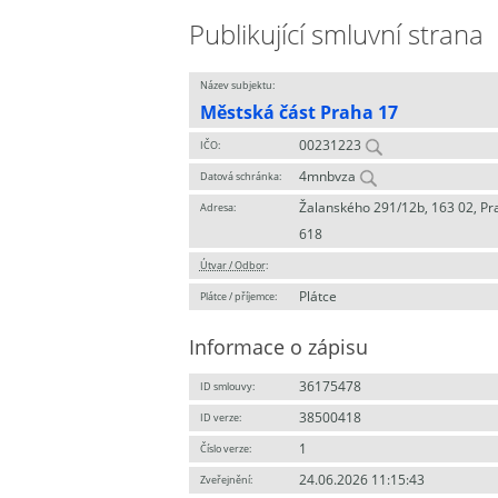
Publikující smluvní strana
Název subjektu:
Městská část Praha 17
00231223
IČO:
4mnbvza
Datová schránka:
Žalanského 291/12b, 163 02, Pr
Adresa:
618
Útvar / Odbor
:
Plátce
Plátce / příjemce:
Informace o zápisu
36175478
ID smlouvy:
38500418
ID verze:
1
Číslo verze:
24.06.2026 11:15:43
Zveřejnění: