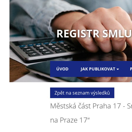
REGISTR SML
ÚVOD
JAK PUBLIKOVAT
Zpět na seznam výsledků
Městská část Praha 17 - S
na Praze 17“