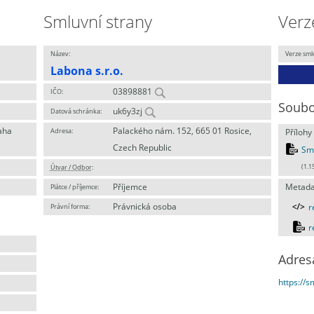
Smluvní strany
Verz
Název:
Verze sml
Labona s.r.o.
03898881
IČO:
Soubo
uk6y3zj
Datová schránka:
aha
Palackého nám. 152, 665 01 Rosice,
Adresa:
Přílohy
Czech Republic
Sml
Útvar / Odbor
:
(1.1
Příjemce
Metada
Plátce / příjemce:
Právnická osoba
Právní forma:
r
r
Adres
https://